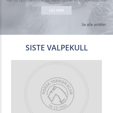
Har du oppdretterlink på Norsk Terrier Klubs hjemmesider?
LES MER
Se alle artikler
SISTE VALPEKULL