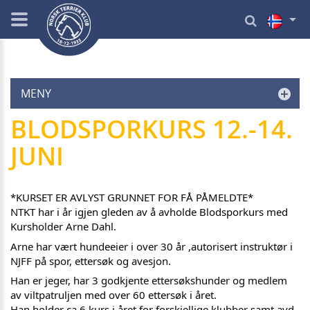
MENY
BLODSPORKURS 12.-14.
JUNI
*KURSET ER AVLYST GRUNNET FOR FÅ PÅMELDTE*
NTKT har i år igjen gleden av å avholde Blodsporkurs med
Kursholder Arne Dahl.
Arne har vært hundeeier i over 30 år ,autorisert instruktør i
NJFF på spor, ettersøk og avesjon.
Han er jeger, har 3 godkjente ettersøkshunder og medlem
av viltpatruljen med over 60 ettersøk i året.
Han holder ca 6 kurs i året for forskjellige klubber samt avd.