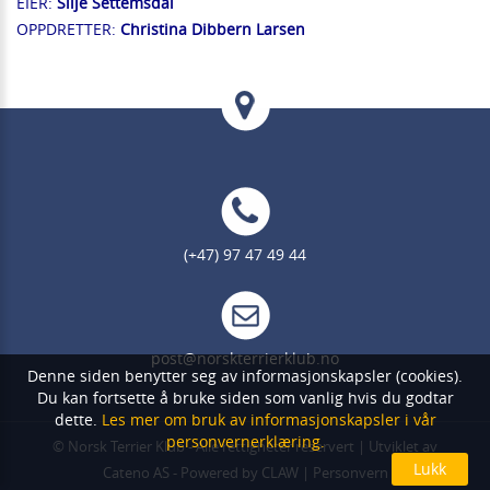
EIER:
Silje Settemsdal
OPPDRETTER:
Christina Dibbern Larsen
(+47) 97 47 49 44
post@norskterrierklub.no
Denne siden benytter seg av informasjonskapsler (cookies).
Du kan fortsette å bruke siden som vanlig hvis du godtar
dette.
Les mer om bruk av informasjonskapsler i vår
personvernerklæring.
©
Norsk Terrier Klub
- Alle rettigheter reservert | Utviklet av
Cateno AS
- Powered by
CLAW
|
Personvern