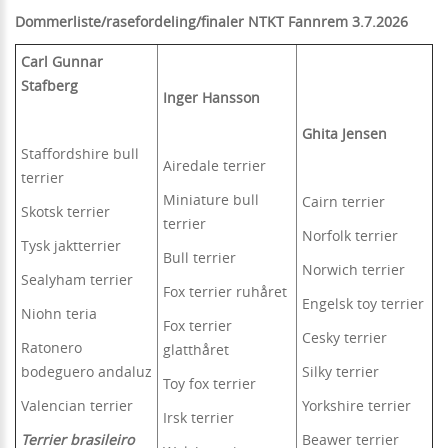
Dommerliste/rasefordeling/finaler NTKT Fannrem 3.7.2026
Carl Gunnar
Stafberg
Inger Hansson
Ghita Jensen
Staffordshire bull
Airedale terrier
terrier
Miniature bull
Cairn terrier
Skotsk terrier
terrier
Norfolk terrier
Tysk jaktterrier
Bull terrier
Norwich terrier
Sealyham terrier
Fox terrier ruhåret
Engelsk toy terrier
Niohn teria
Fox terrier
Cesky terrier
Ratonero
glatthåret
bodeguero andaluz
Silky terrier
Toy fox terrier
Valencian terrier
Yorkshire terrier
Irsk terrier
Terrier brasileiro
Beawer terrier