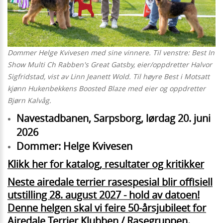
Dommer Helge Kvivesen med sine vinnere. Til venstre: Best In
Show Multi Ch Rabben's Great Gatsby, eier/oppdretter Halvor
Sigfridstad, vist av Linn Jeanett Wold. Til høyre Best i Motsatt
kjønn Hukenbekkens Boosted Blaze med eier og oppdretter
Bjørn Kalvåg.
Navestadbanen, Sarpsborg, lørdag 20. juni
2026
Dommer: Helge Kvivesen
Klikk her for katalog, resultater og kritikker
N
e
ste airedale terrier rasespesial blir offisiell
utstilling 28. august 2027 - hold av datoen!
Denne helgen skal vi feire 50-årsjubileet for
Airedale Terrier Klubben / Rasegruppen.