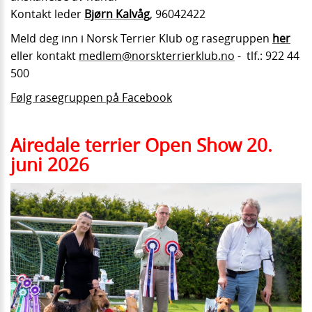
Kontakt leder
Bjørn Kalvåg
,
96042422
Meld deg inn i Norsk Terrier Klub og rasegruppen
her
eller kontakt
medlem@norskterrierklub.no
- tlf.:
922 44
500
Følg rasegruppen på Facebook
Airedale terrier Open Show 20.
juni 2026