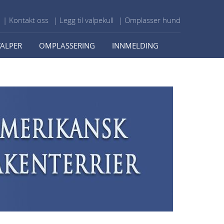
| Kontakt oss
| Legg til valpekull
| Omplasser hund
VALPER
OMPLASSERING
INNMELDING