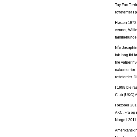
Toy Fox Terri
rotteterrier i
Høsten 1972 b
venner, Willi
familiehunden 
Når Josephine
tok lang tid 
fire valper h
nakenterrier.
rotteterrier.
I 1998 ble r
Club (UKC) Am
I oktober 201
AKC. Fra og m
Norge i 2011, 
Amerikansk n