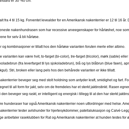
andard er 30 -40 cm.
alt fra 4 til 15 kg. Forventet levealder for en Amerikansk nakenterrier er 12 til 16 år. 
 eneste nakenhundrasen som har recessive arveegenskaper for hårløshet, noe som
ene for selv å bli hårløse.
r og kombinasjoner er tillatt hos den hårløse varianten foruten merle eller albino.
arianten kan være hvit, to-farget (bi-color), tre-farget (tricolor), mørk (sable) eller b
oladebrun (fra leverfarget til lys sjokoladebrun), blå og lys blåbrun (blue fawn), apri
kgul). Stri, broken eller lang pels hos den behårede varianten er ikke tillatt.
kenterrier beveger seg med stolt holdning som antyder kraft, smidighet og fart. Forf
gnet til all form for jakt, selv om de fremdeles har et sterkt jaktinstinkt. Rasen egne
 den beveger seg raskt, er intelligent og energisk i tillegg til at den har sterkt jaktins
re hunderaser har også Amerikansk nakenterrier noen utfordringer med helse. Amer
kenterrier tester avlshunder for hjertesykdommer, patellaluksasjon og Calvé-Legg-P
erige anbefaler raseklubben for Rat og Amerikansk nakenterrier at hunden testes 