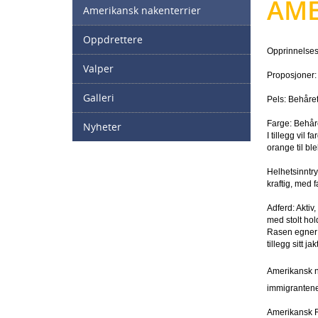
AME
Amerikansk nakenterrier
Oppdrettere
Opprinnelse
Valper
Proposjoner: 
Galleri
Pels: Behåret 
Farge: Behåret
Nyheter
I tillegg vil 
orange til ble
Helhetsinntryk
kraftig, med f
Adferd: Aktiv
med stolt hol
Rasen egner s
tillegg sitt jak
Amerikansk n
immigrantene 
Amerikansk Ro