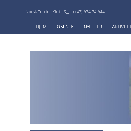
Norsk Terrier Klub
(+47) 974 74 944
HJEM
OM NTK
NYHETER
AKTIVITE