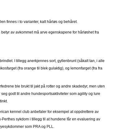
Den finnes i to varianter, kalt hårløs og behåret.
 betyr av avkommet må arve egenskapene for hårløshet fra
rindlet. I tillegg anerkjennes sort, gyllenbrunt (såkalt tan, i alle
kosfarget (fra orange til blek gulaktig), og lemonfarget (fra fra
edrene ble brukt til jakt på rotter og andre skadedyr, men uten
r seg godt til andre hundesportsaktiviteter som agility og lure
tinkt.
ican kennel club anbefaler for eksempel at oppdrettere av
erthes sykdom i tillegg til at hundene får en evaluering av
for øyesykdommer som PRA og PLL.