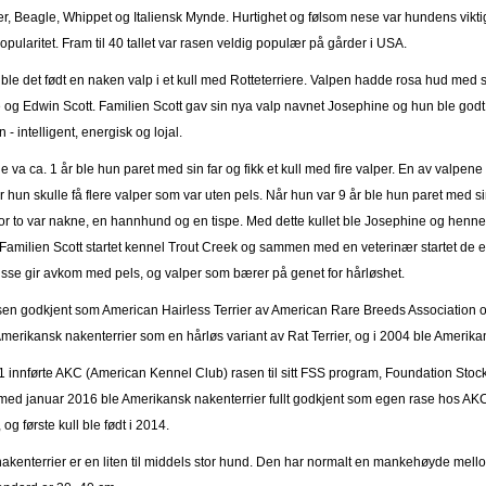
er, Beagle, Whippet og Italiensk Mynde. Hurtighet og følsom nese var hundens viktig
 popularitet. Fram til 40 tallet var rasen veldig populær på gårder i USA.
le det født en naken valp i et kull med Rotteterriere. Valpen hadde rosa hud med s
e og Edwin Scott. Familien Scott gav sin nya valp navnet Josephine og hun ble godt 
- intelligent, energisk og lojal.
 va ca. 1 år ble hun paret med sin far og fikk et kull med fire valper. En av valpene
før hun skulle få flere valper som var uten pels. Når hun var 9 år ble hun paret med si
vor to var nakne, en hannhund og en tispe. Med dette kullet ble Josephine og henne
 Familien Scott startet kennel Trout Creek og sammen med en veterinær startet de et
 Disse gir avkom med pels, og valper som bærer på genet for hårløshet.
asen godkjent som American Hairless Terrier av American Rare Breeds Association 
erikansk nakenterrier som en hårløs variant av Rat Terrier, og i 2004 ble Amerik
1 innførte AKC (American Kennel Club) rasen til sitt FSS program, Foundation Stock
ed januar 2016 ble Amerikansk nakenterrier fullt godkjent som egen rase hos AKC. R
og første kull ble født i 2014.
akenterrier er en liten til middels stor hund. Den har normalt en mankehøyde mel