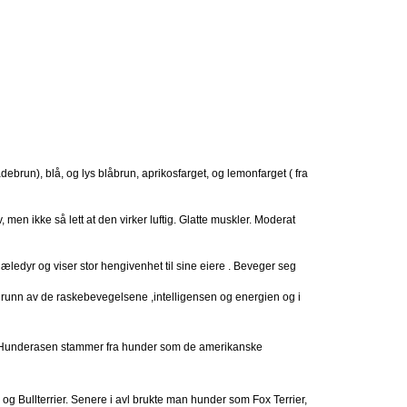
oladebrun), blå, og lys blåbrun, aprikosfarget, og lemonfarget ( fra
, men ikke så lett at den virker luftig. Glatte muskler. Moderat
kjæledyr og viser stor hengivenhet til sine eiere . Beveger seg
å grunn av de raskebevegelsene ,intelligensen og energien og i
A. Hunderasen stammer fra hunder som de amerikanske
og Bullterrier. Senere i avl brukte man hunder som Fox Terrier,