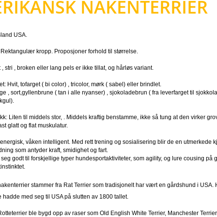
RIKANSK NAKENTERRIER
sland USA.
Rektangulær kropp. Proposjoner forhold til størrelse.
, stri , broken eller lang pels er ikke tillat, og hårløs variant.
: Hvit, tofarget ( bi color) , tricolor, mørk ( sabel) eller brindlet.
farge , sort,gyllenbrune ( tan i alle nyanser) , sjokoladebrun ( fra leverfarget til sjokk
kgul).
k: Liten til middels stor, . Middels kraftig benstamme, ikke så tung at den virker grov
ast glatt og flat muskulatur.
, energisk, våken intelligent. Med rett trening og sosialisering blir de en utmerkede 
dning som antyder kraft, smidighet og fart.
eg godt til forskjellige typer hundesportaktiviteter, som agility, og lure cousing p
tinstinktet.
akenterrier stammer fra Rat Terrier som tradisjonelt har vært en gårdshund i US
hadde med seg til USA på slutten av 1800 tallet.
tteterrier ble bygd opp av raser som Old English White Terrier, Manchester Terrier 