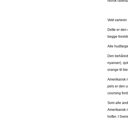
Norsk rasest
Vekt varierer 
Dette er den
begge foreldr
Alle hudfarge
Den behårede v
nyanser), sjok
orange til ble
Amerikansk na
pels er den ue
coursing fordi
Som alle and
Amerikansk na
hofter. I Sv