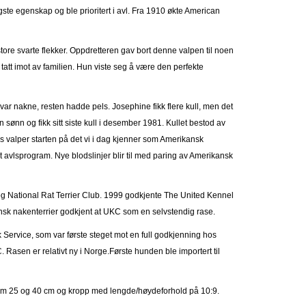
ste egenskap og ble prioritert i avl. Fra 1910 økte American
tore svarte flekker. Oppdretteren gav bort denne valpen til noen
tatt imot av familien. Hun viste seg å være den perfekte
 var nakne, resten hadde pels. Josephine fikk flere kull, men det
n sønn og fikk sitt siste kull i desember 1981. Kullet bestod av
s valper starten på det vi i dag kjenner som Amerikansk
 avlsprogram. Nye blodslinjer blir til med paring av Amerikansk
og National Rat Terrier Club. 1999 godkjente The United Kennel
ansk nakenterrier godkjent at UKC som en selvstendig rase.
 Service, som var første steget mot en full godkjenning hos
asen er relativt ny i Norge.Første hunden ble importert til
lom 25 og 40 cm og kropp med lengde/høydeforhold på 10:9.