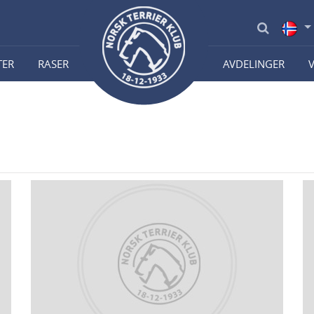
TER
RASER
AVDELINGER