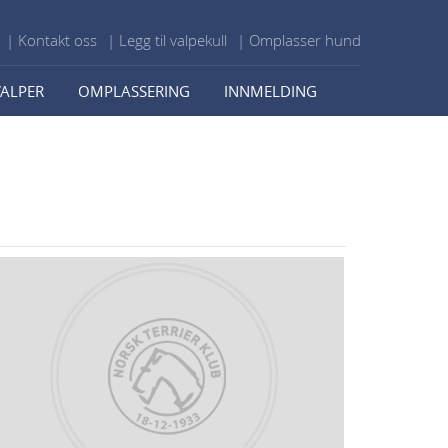
| Kontakt oss
| Legg til valpekull
| Omplasser hund
VALPER
OMPLASSERING
INNMELDING