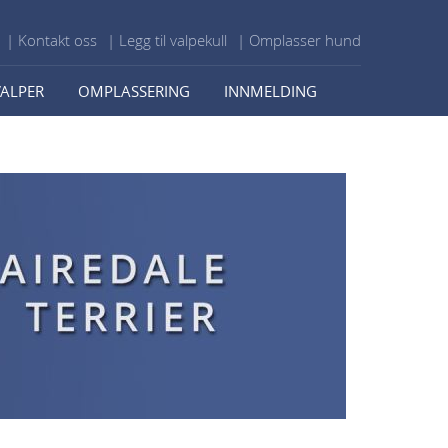
| Kontakt oss
| Legg til valpekull
| Omplasser hund
VALPER
OMPLASSERING
INNMELDING