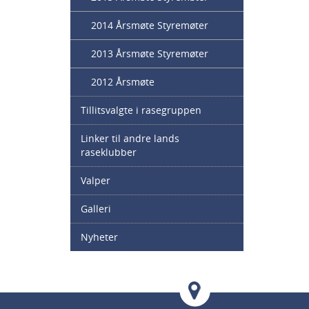
2014 Årsmøte Styremøter
2013 Årsmøte Styremøter
2012 Årsmøte
Tillitsvalgte i rasegruppen
Linker til andre lands
raseklubber
Valper
Galleri
Nyheter