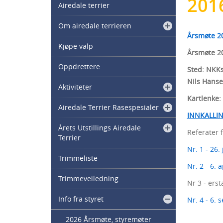
201
Airedale terrier
Om airedale terrieren
Årsmøte 20
Kjøpe valp
Årsmøte 2
Oppdrettere
Sted: NKKs
Nils Hanse
Aktiviteter
Kartlenke:
Airedale Terrier Rasespesialer
INNKALLIN
Årets Utstillings Airedale
Referater 
Terrier
Nr. 1 - 26.
Trimmeliste
Nr. 2 - 6. a
Trimmeveiledning
Nr 3 - ers
Info fra styret
Nr. 4 - 6.
2026 Årsmøte, styremøter