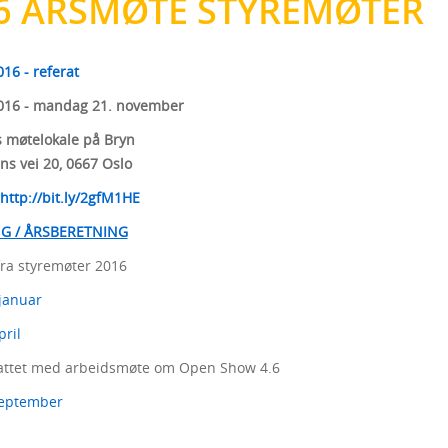
6 ÅRSMØTE STYREMØTER
16 - referat
016 - mandag 21. november
 møtelokale på Bryn
ns vei 20, 0667 Oslo
h
ttp://bit.ly/2gfM1HE
G / ÅRSBERETNING
fra styremøter 2016
 januar
pril
tattet med arbeidsmøte om Open Show 4.6
 september