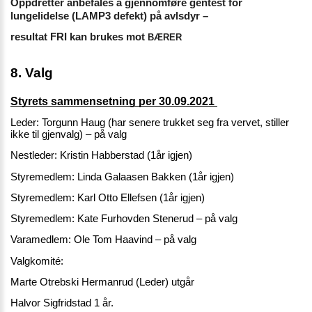
Oppdretter anbefales å gjennomføre gentest for 
lungelidelse (LAMP3 defekt) på avlsdyr – 
resultat FRI kan brukes mot 
BÆRER
8. Valg 
Styrets sammensetning per 30.09.2021 
Leder: Torgunn Haug (har senere trukket seg fra vervet, stiller 
ikke til gjenvalg) – på valg
Nestleder: Kristin Habberstad (1år igjen)
Styremedlem: Linda Galaasen Bakken (1år igjen)
Styremedlem: Karl Otto Ellefsen (1år igjen)
Styremedlem: Kate Furhovden Stenerud – på valg
Varamedlem: Ole Tom Haavind – på valg
Valgkomité:
Marte Otrebski Hermanrud (Leder) utgår      
Halvor Sigfridstad 1 år.