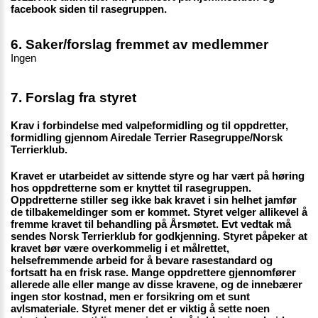
facebook siden til rasegruppen.
6. Saker/forslag fremmet av medlemmer 
Ingen
7. Forslag fra styret
Krav i forbindelse med valpeformidling og til oppdretter, 
formidling gjennom Airedale Terrier Rasegruppe/Norsk 
Terrierklub. 
Kravet er utarbeidet av sittende styre og har vært på høring 
hos oppdretterne som er knyttet til rasegruppen. 
Oppdretterne stiller seg ikke bak kravet i sin helhet jamfør 
de tilbakemeldinger som er kommet. Styret velger allikevel å 
fremme kravet til behandling på Årsmøtet. Evt vedtak må 
sendes Norsk Terrierklub for godkjenning. Styret påpeker at 
kravet bør være overkommelig i et målrettet, 
helsefremmende arbeid for å bevare rasestandard og 
fortsatt ha en frisk rase. Mange oppdrettere gjennomfører 
allerede alle eller mange av disse kravene, og de innebærer 
ingen stor kostnad, men er forsikring om et sunt 
avlsmateriale. Styret mener det er viktig å sette noen 