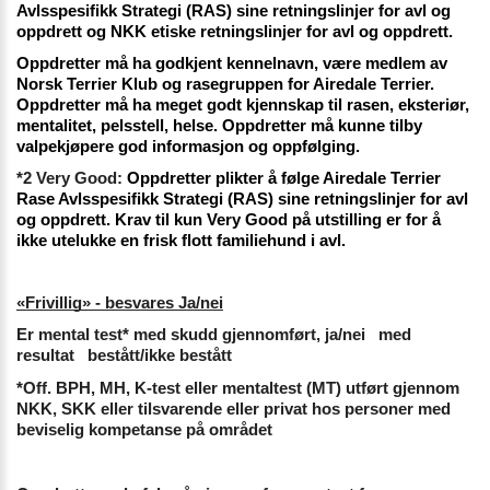
Avlsspesifikk Strategi (RAS) sine retningslinjer for avl og 
oppdrett og NKK etiske retningslinjer for avl og oppdrett.  
Oppdretter må ha godkjent kennelnavn, være medlem av 
Norsk Terrier Klub og rasegruppen for Airedale Terrier. 
Oppdretter må ha meget godt kjennskap til rasen, eksteriør, 
mentalitet, pelsstell, helse. Oppdretter må kunne tilby 
valpekjøpere god informasjon og oppfølging. 
*2 Very Good: 
Oppdretter plikter å følge Airedale Terrier 
Rase Avlsspesifikk Strategi (RAS) sine retningslinjer for avl 
og oppdrett. Krav til kun Very Good på utstilling er for å 
ikke utelukke en frisk flott familiehund i avl. 
«Frivillig» - besvares Ja/nei
Er mental test* med skudd gjennomført, ja/nei   med 
resultat   bestått/ikke bestått
*Off. BPH, MH, K-test eller mentaltest (MT) utført gjennom 
NKK, SKK eller tilsvarende eller privat hos personer med 
beviselig kompetanse på området