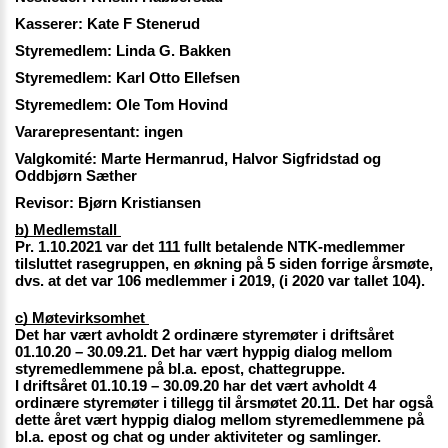
Kasserer: Kate F Stenerud
Styremedlem: Linda G. Bakken
Styremedlem: Karl Otto Ellefsen
Styremedlem: Ole Tom Hovind
Vararepresentant: ingen
Valgkomité: Marte Hermanrud, Halvor Sigfridstad og 
Oddbjørn Sæther 
Revisor: Bjørn Kristiansen
b) Medlemstall 
Pr. 1.10.2021 var det 111 fullt betalende NTK-medlemmer 
tilsluttet rasegruppen, en økning på 5 siden forrige årsmøte, 
dvs. at det var 106 medlemmer i 2019, (i 2020 var tallet 104). 
c) Møtevirksomhet 
Det har vært avholdt 2 ordinære styremøter i driftsåret 
01.10.20 – 30.09.21. Det har vært hyppig dialog mellom 
styremedlemmene på bl.a. epost, chattegruppe. 
I driftsåret 01.10.19 – 30.09.20 har det vært avholdt 4 
ordinære styremøter i tillegg til årsmøtet 20.11. Det har også 
dette året vært hyppig dialog mellom styremedlemmene på 
bl.a. epost og chat og under aktiviteter og samlinger.