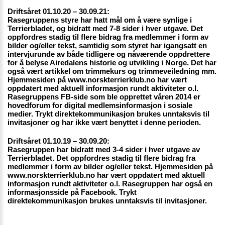
Driftsåret 01.10.20 – 30.09.21:
Rasegruppens styre har hatt mål om å være synlige i 
Terrierbladet, og bidratt med 7-8 sider i hver utgave. Det 
oppfordres stadig til flere bidrag fra medlemmer i form av 
bilder og/eller tekst, samtidig som styret har igangsatt en 
intervjurunde av både tidligere og nåværende oppdrettere 
for å belyse Airedalens historie og utvikling i Norge. Det har 
også vært artikkel om trimmekurs og trimmeveiledning mm. 
Hjemmesiden på www.norskterrierklub.no har vært 
oppdatert med aktuell informasjon rundt aktiviteter o.l. 
Rasegruppens FB-side som ble opprettet våren 2014 er 
hovedforum for digital medlemsinformasjon i sosiale 
medier. Trykt direktekommunikasjon brukes unntaksvis til 
invitasjoner og har ikke vært benyttet i denne perioden.
Driftsåret 01.10.19 – 30.09.20:
Rasegruppen har bidratt med 3-4 sider i hver utgave av 
Terrierbladet. Det oppfordres stadig til flere bidrag fra 
medlemmer i form av bilder og/eller tekst. Hjemmesiden på 
www.norskterrierklub.no har vært oppdatert med aktuell 
informasjon rundt aktiviteter o.l. Rasegruppen har også en 
informasjonsside på Facebook. Trykt 
direktekommunikasjon brukes unntaksvis til invitasjoner.