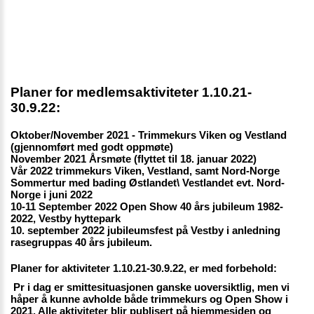
Planer for medlemsaktiviteter 1.10.21-
30.9.22: 
Oktober/November 2021 - Trimmekurs Viken og Vestland 
(gjennomført med godt oppmøte) 
November 2021 Årsmøte (flyttet til 18. januar 2022)
Vår 2022 trimmekurs Viken, Vestland, samt Nord-Norge
Sommertur med bading Østlandet\ Vestlandet evt. Nord-
Norge i juni 2022
10-11 September 2022 Open Show 40 års jubileum 1982-
2022, Vestby hyttepark
10. september 2022 jubileumsfest på Vestby i anledning 
rasegruppas 40 års jubileum.
Planer for aktiviteter 1.10.21-30.9.22, er med forbehold:
 Pr i dag er smittesituasjonen ganske uoversiktlig, men vi 
håper å kunne avholde både trimmekurs og Open Show i 
2021. Alle aktiviteter blir publisert på hjemmesiden og 