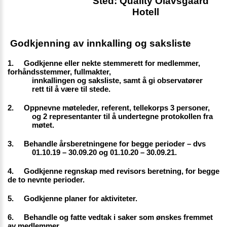
    Sted: Quality Olavsgaard 
Hotell 
 Godkjenning av innkalling og saksliste
1. 
Godkjenne eller nekte stemmerett for medlemmer, 
forhåndsstemmer, fullmakter,
innkallingen og saksliste, samt å gi observatører
rett til å være til stede.
2. 
Oppnevne møteleder, referent, tellekorps 3 personer, 
og 2 representanter til å undertegne protokollen fra 
møtet.
3. 
Behandle årsberetningene for begge perioder – dvs 
01.10.19 – 30.09.20 og 01.10.20 – 30.09.21.
4. 
Godkjenne regnskap med revisors beretning, for begge 
de to nevnte perioder.
5. 
Godkjenne planer for aktiviteter.
6. 
Behandle og fatte vedtak i saker som ønskes fremmet 
av medlemmer.