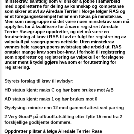
minstekrav, samtidig som vi ønsker å jobbe i samarbeid 
med oppdretterne for deling av kunnskap og kompetanse 
som sikrer at avl av Airedale Terrier i Norge følger RAS og 
er et foregangseksempel heller enn fokus på minstekrav. 
Men som rasegruppe må det være noen minstekrav som må 
oppfylles for å kvalifisere for å være registrert Airedale 
Terrier Rasegruppe oppdretter, og det må være en 
forutsetning at krav i RAS til avl er fulgt for registrering av 
valpekull på rasegruppens nettside. Uten minstekrav 
vannes hele rasegruppens avlstrategiske arbeid ut. RAS 
omtaler mange krav som bør-krav, i forhold til registrering 
som oppdretter og registrering av valpekull er forslagene 
under ment å tydeliggjøre hva som er forutsetning for 
registrering. 
Styrets forslag til krav til avlsdyr:
HD status kjent: maks C og bør bare brukes mot A/B
AD status kjent: maks 1 og bør brukes mot 0
Øyelysing: mindre enn 12 mnd gammel attest ved parring
2 Very Good* på off/uoff.utstilling etter fylte 15 mnd fra 2 
forskjellige godkjente dommere.
Oppdretter plikter å følge Airedale Terrier Rase 