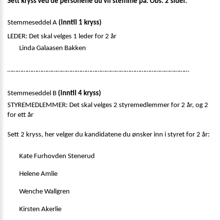
Sett kryss ved de personene du vil stemme på. Obs: 2 sider.
Stemmeseddel A 
(inntil 1 kryss)
LEDER: Det skal velges 1 leder for 2 år  
Linda Galaasen Bakken 
…………………………………………………………………………………………………
Stemmeseddel B 
(inntil 4 kryss)
STYREMEDLEMMER: Det skal velges 2 styremedlemmer for 2 år, og 2 
for ett år
Sett 2 kryss, her velger du kandidatene du ønsker inn i styret for 2 år: 
Kate Furhovden Stenerud 
Helene Amlie   
Wenche Wallgren
Kirsten Akerlie 