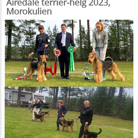
Airedale terrier-helg 2023,
Morokulien