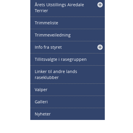
Årets Utstillings Airedale
Terrier
Trimmeliste
Trimmeveiledning
Info fra styret
Tillitsvalgte i rasegruppen
Linker til andre lands
raseklubber
Valper
Galleri
Nyheter