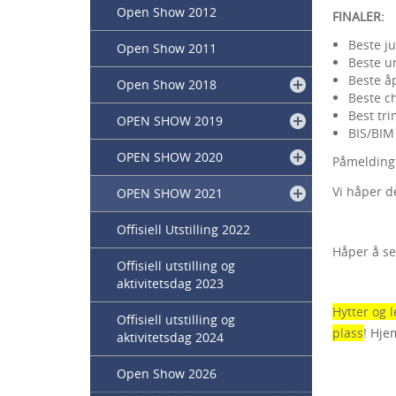
Open Show 2012
FINALER:
Beste ju
Open Show 2011
Beste 
Beste å
Open Show 2018
Beste c
Best tr
OPEN SHOW 2019
BIS/BIM
OPEN SHOW 2020
Påmelding
Vi håper d
OPEN SHOW 2021
Offisiell Utstilling 2022
Håper å s
Offisiell utstilling og
aktivitetsdag 2023
Hytter og 
Offisiell utstilling og
plass
!
Hjem
aktivitetsdag 2024
Open Show 2026