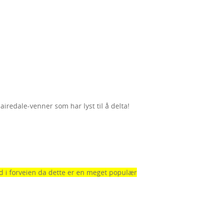
airedale-venner som har lyst til å delta!
tid i forveien da dette er en meget populær