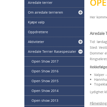
OPE
Airedale terrier
Om airedale terrieren
Her komme
Kjøpe valp
Oppdrettere
Airedale 
Aktiviteter
Tid: lørda
Sted: Vest
Airedale Terrier Rasespesialer
Dommer eks
Ringsekret
Open Show 2017
Rekkefølg
Open Show 2016
Valper –
Hannhun
Open Show 2015
Tispekla
Open Show 2014
Lydighet k
Open show 2013
​Påmelding