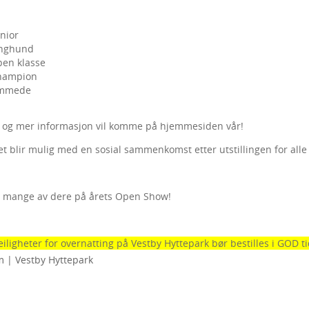
nior
unghund
pen klasse
hampion
immede
 og mer informasjon vil komme på hjemmesiden vår!
et blir mulig med en sosial sammenkomst etter utstillingen for alle 
e mange av dere på årets Open Show!
leiligheter for overnatting på Vestby Hyttepark bør bestilles i GOD 
 | Vestby Hyttepark