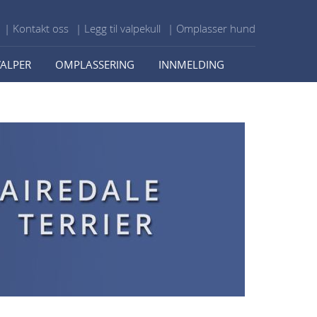
| Kontakt oss
| Legg til valpekull
| Omplasser hund
VALPER
OMPLASSERING
INNMELDING