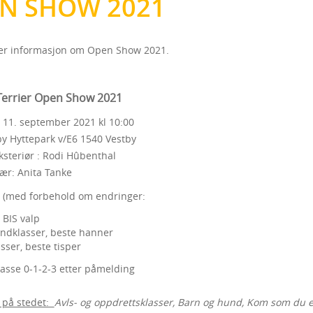
N SHOW 2021
r informasjon om Open Show 2021.
Terrier Open Show 2021
g 11. september 2021 kl 10:00
by Hyttepark v/E6 1540 Vestby
teriør : Rodi Hûbenthal
ær: Anita Tanke
e
(med forbehold om endringer:
 BIS valp
dklasser, beste hanner
sser, beste tisper
lasse 0-1-2-3 etter påmelding
 på stedet:
Avls- og oppdrettsklasser, Barn og hund, Kom som du e