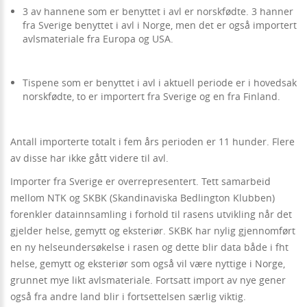
3 av hannene som er benyttet i avl er norskfødte. 3 hanner
fra Sverige benyttet i avl i Norge, men det er også importert
avlsmateriale fra Europa og USA.
Tispene som er benyttet i avl i aktuell periode er i hovedsak
norskfødte, to er importert fra Sverige og en fra Finland.
Antall importerte totalt i fem års perioden er 11 hunder. Flere
av disse har ikke gått videre til avl.
Importer fra Sverige er overrepresentert. Tett samarbeid
mellom NTK og SKBK (Skandinaviska Bedlington Klubben)
forenkler datainnsamling i forhold til rasens utvikling når det
gjelder helse, gemytt og eksteriør. SKBK har nylig gjennomført
en ny helseundersøkelse i rasen og dette blir data både i fht
helse, gemytt og eksteriør som også vil være nyttige i Norge,
grunnet mye likt avlsmateriale. Fortsatt import av nye gener
også fra andre land blir i fortsettelsen særlig viktig.