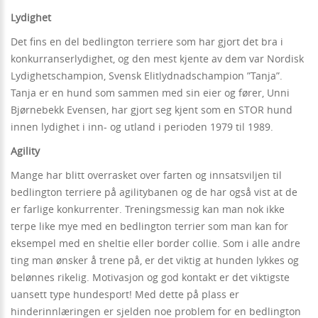
Lydighet
Det fins en del bedlington terriere som har gjort det bra i
konkurranserlydighet, og den mest kjente av dem var Nordisk
Lydighetschampion, Svensk Elitlydnadschampion ”Tanja”.
Tanja er en hund som sammen med sin eier og fører, Unni
Bjørnebekk Evensen, har gjort seg kjent som en STOR hund
innen lydighet i inn- og utland i perioden 1979 til 1989.
Agility
Mange har blitt overrasket over farten og innsatsviljen til
bedlington terriere på agilitybanen og de har også vist at de
er farlige konkurrenter. Treningsmessig kan man nok ikke
terpe like mye med en bedlington terrier som man kan for
eksempel med en sheltie eller border collie. Som i alle andre
ting man ønsker å trene på, er det viktig at hunden lykkes og
belønnes rikelig. Motivasjon og god kontakt er det viktigste
uansett type hundesport! Med dette på plass er
hinderinnlæringen er sjelden noe problem for en bedlington