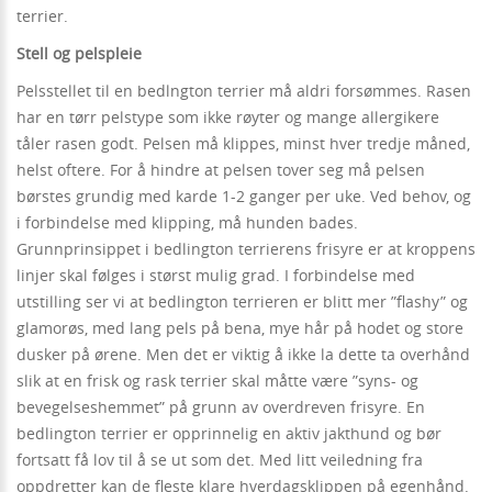
terrier.
Stell og pelspleie
Pelsstellet til en bedlngton terrier må aldri forsømmes. Rasen
har en tørr pelstype som ikke røyter og mange allergikere
tåler rasen godt. Pelsen må klippes, minst hver tredje måned,
helst oftere. For å hindre at pelsen tover seg må pelsen
børstes grundig med karde 1-2 ganger per uke. Ved behov, og
i forbindelse med klipping, må hunden bades.
Grunnprinsippet i bedlington terrierens frisyre er at kroppens
linjer skal følges i størst mulig grad. I forbindelse med
utstilling ser vi at bedlington terrieren er blitt mer ”flashy” og
glamorøs, med lang pels på bena, mye hår på hodet og store
dusker på ørene. Men det er viktig å ikke la dette ta overhånd
slik at en frisk og rask terrier skal måtte være ”syns- og
bevegelseshemmet” på grunn av overdreven frisyre. En
bedlington terrier er opprinnelig en aktiv jakthund og bør
fortsatt få lov til å se ut som det. Med litt veiledning fra
oppdretter kan de fleste klare hverdagsklippen på egenhånd.