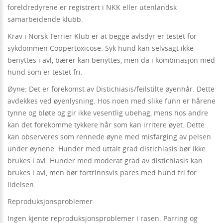
foreldredyrene er registrert i NKK eller utenlandsk
samarbeidende klubb.
Krav i Norsk Terrier Klub er at begge avlsdyr er testet for
sykdommen Coppertoxicose. Syk hund kan selvsagt ikke
benyttes i avl, bærer kan benyttes, men da i kombinasjon med
hund som er testet fri.
Øyne: Det er forekomst av Distichiasis/feilstilte øyenhår. Dette
avdekkes ved øyenlysning. Hos noen med slike funn er hårene
tynne og bløte og gir ikke vesentlig ubehag, mens hos andre
kan det forekomme tykkere hår som kan irritere øyet. Dette
kan observeres som rennede øyne med misfarging av pelsen
under øynene. Hunder med uttalt grad distichiasis bør ikke
brukes i avl. Hunder med moderat grad av distichiasis kan
brukes i avl, men bør fortrinnsvis pares med hund fri for
lidelsen.
Reproduksjonsproblemer
Ingen kjente reproduksjonsproblemer i rasen. Parring og