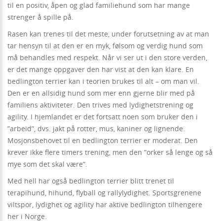
til en positiv, åpen og glad familiehund som har mange
strenger å spille på.
Rasen kan trenes til det meste, under forutsetning av at man
tar hensyn til at den er en myk, følsom og verdig hund som
må behandles med respekt. Når vi ser ut i den store verden,
er det mange oppgaver den har vist at den kan klare. En
bedlington terrier kan i teorien brukes til alt – om man vil.
Den er en allsidig hund som mer enn gjerne blir med på
familiens aktiviteter. Den trives med lydighetstrening og
agility. I hjemlandet er det fortsatt noen som bruker den i
”arbeid”, dvs. jakt på rotter, mus, kaniner og lignende.
Mosjonsbehovet til en bedlington terrier er moderat. Den
krever ikke flere timers trening, men den ”orker så lenge og så
mye som det skal være”.
Med hell har også bedlington terrier blitt trenet til
terapihund, hihund, flyball og rallylydighet. Sportsgrenene
viltspor, lydighet og agility har aktive bedlington tilhengere
her i Norge.