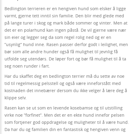
Bedlington terrieren er en hengiven hund som elsker å ligge
varmt, gjerne tett inntil sin familie. Den blir med glede med
på lange turer i skog og mark både sommer og vinter. Men at
det er en polarhund kan ingen påstå. De vil gjerne være nær
sin eier og legger seg da som regel rolig ned og er en
”usynlig” hund inne. Rasen passer derfor godt i leilighet, men
bør som alle andre hunder også få mulighet til jevnlig få
utfolde seg utendørs. De løper fort og bør få mulighet til å ta
seg noen runder i fart.
Har du skaffet deg en bedlington terrier må du sette av noe
tid til regelmessig pelsstell og også være inneforstått med
kostnaden det innebærer dersom du ikke velger å lære deg å
klippe selv.
Rasen kan se ut som en levende kosebamse og til utstilling
virke noe ”forfinet”. Men det er en ekte hund innefor pelsen
som fortjener god oppdragelse og muligheter til å være hund.
Da har du og familien din en fantastisk og hengiven venn og