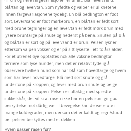
41 cm og flere fargevariasjoner er tillatt: Blå, lever/sand,
blå/tan og lever/tan. Som nyfødte og valper er ulikhetene
innen fargevariasjonene tydelig. En blå bedlington er født
sort, Lever/sand er født mørkebrun, en blå/tan er født sort
med brune tegninger og en lever/tan er født mørk brun med
lysere brunfarge på snute og nederst på bena. Snuten på blå
og blå/tan er sort og på lever/sand er brun. Pelsen lysner
ettersom valpen vokser og er på sitt lyseste i ett-to års alder.
For et utrenet øye oppfattes nok alle voksne bedlington
terriere som lyse hunder, men det er relativt tydelig å
observere hvilken hund som har blå som hovedfarge og hvem
som har lever hovedfarge. Blå med sort snute og grå
undertone på kroppen, og lever med brun snute og beige
undertone på kroppen. Pelsen er ullaktig med spredte
stikkelshår, det vil si at rasen ikke har en pels som gir god
beskyttelse mot dårlig vær. I bevegelse kan de være ute i
mange kuldegrader, men dersom det er kaldt og regn/sludd
bør pelsen beskyttes med et dekken.
Hvem passer rasen for?