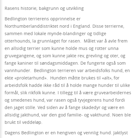
Rasens historie; bakgrunn og utvikling
Bedlington terrierens opprinnelse er
Northumberlanddistriktet nord i England. Disse terrierne,
sammen med lokale mynde-blandinger og tidlige
otterhounds, la grunnlaget for rasen. Målet var å avle frem
en allsidig terrier som kunne holde mus og rotter unna
gruvegangene, og som kunne jakte rev, grevling og oter, og
fange kaniner til søndagsmiddagen. De fungerte også som
vannhunder. Bedlington terrieren var arbeidsfolks hund, en
ekte «proletarhund». Hunden måtte brukes til «alt», for
arbeidsfolk hadde ikke råd til å holde mange hunder til ulike
formål, slik rikfolk kunne. I tillegg til å være gruvearbeidernes
og smedenes hund, var rasen også tyvjegerens hund fordi
den jaget stille. Ved siden av å fange skadedyr og være en
allsidig jakthund, var den god familie- og vakthund. Noen ble
brukt til veddeløp.
Dagens Bedlington er en hengiven og vennlig hund. Jaktlyst