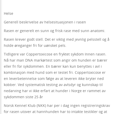
Helse
Generell beskrivelse av helsesituasjonen i rasen
Rasen er generelt en sunn og frisk rase med sunn anatomi.
Rasen krever godt stell. Det er viktig med jevnlig pelsstell og å
holde øreganger fri for uønsket pels.
Tidligere var Coppertoxicose en fryktet sykdom Innen rasen.
Nå har man DNA markørtest som angir om hunden er bærer
eller fri for sykdommen. En bærer kan kun benyttes i avl i
kombinasjon med hund som er testet fri. Coppertoxicose er
en leverbetennelse som følge av at leveren ikke bryter ned
kobber. Ved systematisk testing av avlsdyr og kunnskap til
nedarving har vi ikke erfart at hunder i Norge er rammet av
sykdommen siste 25 år
Norsk Kennel Klub (NKK) har per i dag ingen registreringskrav
for rasen utover at hannhunden har to intakte testikler og at