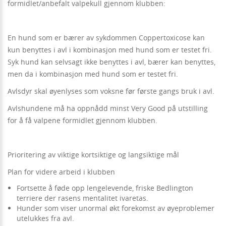
formidlet/anbefalt valpekull gjennom klubben:
En hund som er bærer av sykdommen Coppertoxicose kan
kun benyttes i avl i kombinasjon med hund som er testet fri.
Syk hund kan selvsagt ikke benyttes i avl, bærer kan benyttes,
men da i kombinasjon med hund som er testet fri.
Avlsdyr skal øyenlyses som voksne før første gangs bruk i avl.
Avlshundene må ha oppnådd minst Very Good på utstilling
for å få valpene formidlet gjennom klubben.
Prioritering av viktige kortsiktige og langsiktige mål
Plan for videre arbeid i klubben
Fortsette å føde opp lengelevende, friske Bedlington
terriere der rasens mentalitet ivaretas.
Hunder som viser unormal økt forekomst av øyeproblemer
utelukkes fra avl.