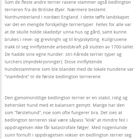
Som de fleste andre terrier rasene stammer også bedlington
terrieren fra de Britiske Øyer. Nærmere bestemt
Northumberland i nordøst England. I dette tøffe landskapet
var det en mengde forskjellige terriertyper. Felles for alle var
at de skulle holde skadedyr unna hus og gård, samt kunne
brukes i reve- og grevlinghi og til krypskytting. Kullgruvene
trakk til seg innflyttende arbeidskraft på slutten av 1700-tallet.
De hadde sine egne hunder: stri-hårede terrier typer og
lurchers (myndekrysninger). Disse innflyttende
hundestammene som ble blandet med de lokale hundene var
”stamfedre” til de første bedlington terrierene.
Den gjenomsnittlige bedlington terrier er en stabil, rolig og
behersket hund med et balansert gemytt. Mange har den
som ”førstehund”, noe som ofte fungerer bra. Det sies at
bedlington terrieren skal være såpass ”klok” at mindre feil i
oppdragelsen ikke får katastrofale følger. Med nogenlunde
sunn fornuft i oppdragelsen vokser en bedlington terrier seg