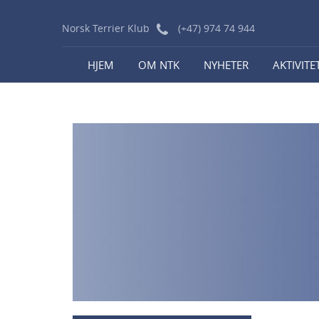
Norsk Terrier Klub
(+47) 974 74 944
HJEM
OM NTK
NYHETER
AKTIVITE