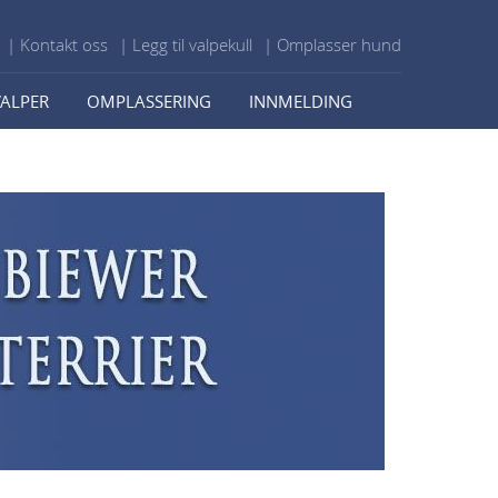
| Kontakt oss
| Legg til valpekull
| Omplasser hund
VALPER
OMPLASSERING
INNMELDING