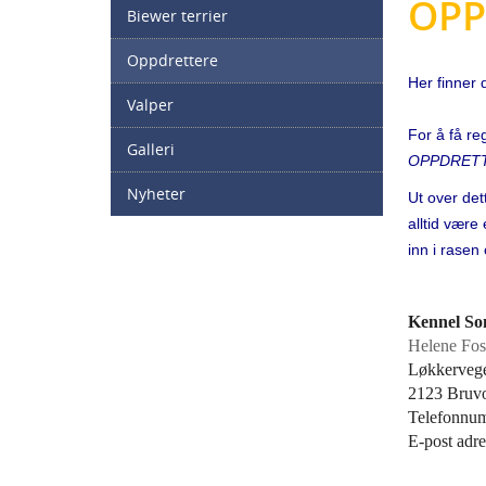
OPP
Biewer terrier
Oppdrettere
Her finner
Valper
For å få re
Galleri
OPPDRET
Nyheter
Ut over dett
alltid være
inn i rasen
Kennel So
Helene Fos
Løkkerveg
2123 Bruvo
Telefonnu
E-post adr