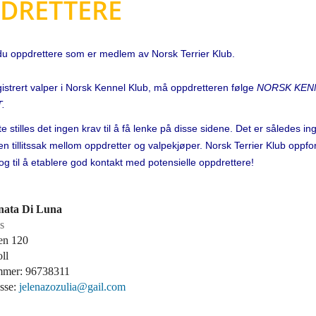
DRETTERE
 du oppdrettere som er medlem av Norsk Terrier Klub.
gistrert valper i Norsk Kennel Klub, må oppdretteren følge
NORSK KEN
T
.
e stilles det ingen krav til å få lenke på disse sidene. Det er således in
 en tillitssak mellom oppdretter og valpekjøper. Norsk Terrier Klub oppfor
 og til å etablere god kontakt med potensielle oppdrettere!
nata Di Luna
s
en 120
ll
mmer: 96738311
esse:
jelenazozulia@gail.com