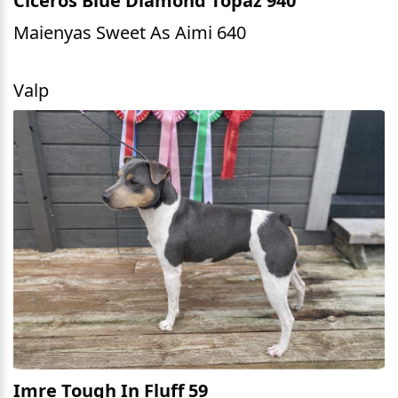
Ciceros Blue Diamond Topaz 940
Maienyas Sweet As Aimi 640
Valp
Imre Tough In Fluff 59