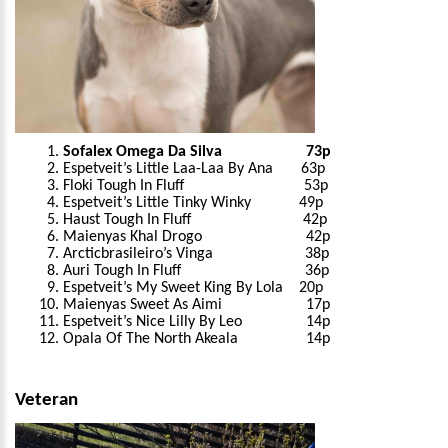
Sofalex Omega Da Silva 73p
Espetveit’s Little Laa-Laa By Ana 63p
Floki Tough In Fluff 53p
Espetveit’s Little Tinky Winky 49p
Haust Tough In Fluff 42p
Maienyas Khal Drogo 42p
Arcticbrasileiro’s Vinga 38p
Auri Tough In Fluff 36p
Espetveit’s My Sweet King By Lola 20p
Maienyas Sweet As Aimi 17p
Espetveit’s Nice Lilly By Leo 14p
Opala Of The North Akeala 14p
Veteran