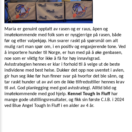
Maria er genuint opptatt av rasen og er raus, åpen og
imøtekommende med folk som er nysgjerrige på rasen, både
før og etter valpekjøp. Hun svarer raskt på spørsmål om alt
mulig rart man spør om, i en positiv og engasjerende tone. Ved
å importere hunder til Norge, er hun med på å øke genbasen,
noe som er viktig for ikke å få for høy innavlsgrad.
Avlsstrategien hennes er klar i forhold til å velge ut de beste
individene med best helse. Dukker det opp noe uventet i avlen,
gir hun seg ikke før hun finner svar på hvorfor det ble sånn, og
tar raskt hunder ut av avl om de ikke tilfredsstiller hennes krav
til avl. God planlegging med god avlsstrategi. Alltid blid og
imøtekommende med god hjelp.
Kennel Tough In Fluff
har
mange gode utstillingsresultater, og fikk sin første C.I.B. i 2024
ved Blue Angel Tough In Fluff i en alder av 4 år.