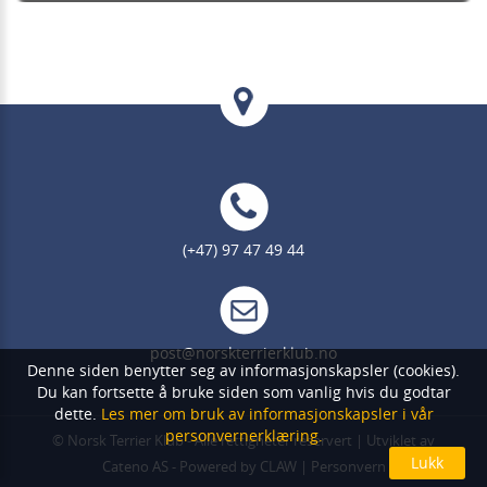
(+47) 97 47 49 44
post@norskterrierklub.no
Denne siden benytter seg av informasjonskapsler (cookies).
Du kan fortsette å bruke siden som vanlig hvis du godtar
dette.
Les mer om bruk av informasjonskapsler i vår
personvernerklæring.
©
Norsk Terrier Klub
- Alle rettigheter reservert | Utviklet av
Cateno AS
- Powered by
CLAW
|
Personvern