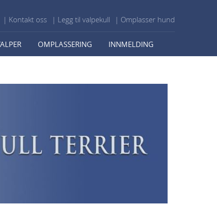
| Kontakt oss
| Legg til valpekull
| Omplasser hund
VALPER
OMPLASSERING
INNMELDING