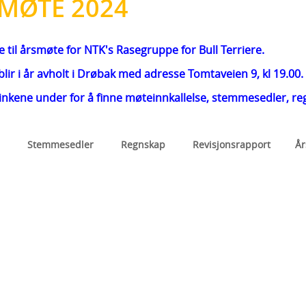
MØTE 2024
se til årsmøte for NTK's Rasegruppe for Bull Terriere.
lir i år avholt i Drøbak med adresse Tomtaveien 9, kl 19.00.
linkene under for å finne møteinnkallelse, stemmesedler, re
e
Stemmesedler
Regnskap
Revisjonsrapport
År