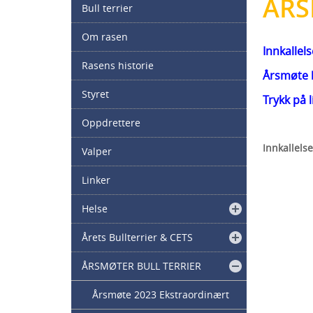
ÅRS
Bull terrier
Om rasen
Innkallel
Rasens historie
Årsmøte b
Styret
Trykk på 
Oppdrettere
Innkallels
Valper
Linker
Helse
Årets Bullterrier & CETS
ÅRSMØTER BULL TERRIER
Årsmøte 2023 Ekstraordinært