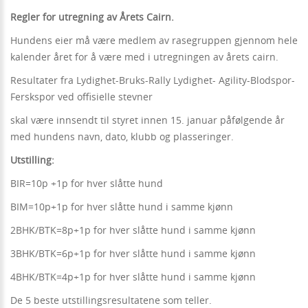
Regler for utregning av Årets Cairn.
Hundens eier må være medlem av rasegruppen gjennom hele
kalender året for å være med i utregningen av årets cairn.
Resultater fra Lydighet-Bruks-Rally Lydighet- Agility-Blodspor-
Ferskspor ved offisielle stevner
skal være innsendt til styret innen 15. januar påfølgende år
med hundens navn, dato, klubb og plasseringer.
Utstilling:
BIR=10p +1p for hver slåtte hund
BIM=10p+1p for hver slåtte hund i samme kjønn
2BHK/BTK=8p+1p for hver slåtte hund i samme kjønn
3BHK/BTK=6p+1p for hver slåtte hund i samme kjønn
4BHK/BTK=4p+1p for hver slåtte hund i samme kjønn
De 5 beste utstillingsresultatene som teller.