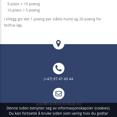
9.plass = 10 poeng
10.plass = 5 poeng
I tillegg gis det 1 poeng per slåtte hund og 20 poeng for
feilfrie løp.
(+47) 97 47 49 44
post@norskterrierklub.no
Denne siden benytter seg av informasjonskapsler (cookies).
Du kan fortsette å bruke siden som vanlig hvis du godtar