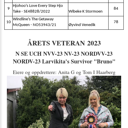
Hjohoo's Love Every Step Hjo
9
84
Take - SE48828/2022
Wibeke K Stormoen
Windline's The Getaway
10
78
McQueen - NO53943/21
Øyvind Venedik
ÅRETS VETERAN 2023
N SE UCH NVV-23 NV-23 NORDVV-23
NORDV-23 Larvikita's Survivor "Bruno"
Eiere og oppdrettere: Anita G og Tom I Haarberg