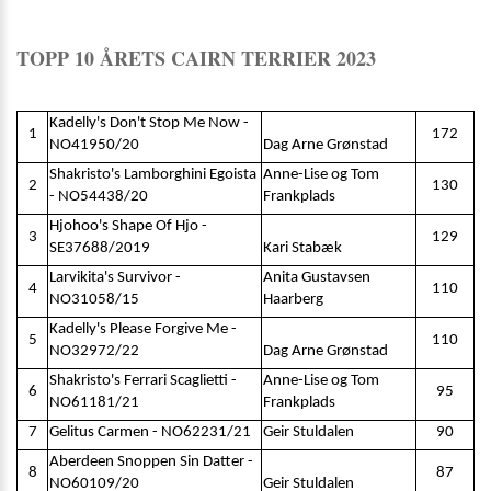
TOPP 10 ÅRETS CAIRN TERRIER 2023
Kadelly's Don't Stop Me Now -
1
172
NO41950/20
Dag Arne Grønstad
Shakristo's Lamborghini Egoista
Anne-Lise og Tom
2
130
- NO54438/20
Frankplads
Hjohoo's Shape Of Hjo -
3
129
SE37688/2019
Kari Stabæk
Larvikita's Survivor -
Anita Gustavsen
4
110
NO31058/15
Haarberg
Kadelly's Please Forgive Me -
5
110
NO32972/22
Dag Arne Grønstad
Shakristo's Ferrari Scaglietti -
Anne-Lise og Tom
6
95
NO61181/21
Frankplads
7
Gelitus Carmen - NO62231/21
Geir Stuldalen
90
Aberdeen Snoppen Sin Datter -
8
87
NO60109/20
Geir Stuldalen