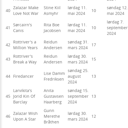
Zalazar Make
Stine Kiil
lørdag 11.
søndag 12.
40
10
Love Not War
Asmyhr
mai 2024
mai 2024
lørdag 7.
Sørcairn's
Rita Boe
lørdag 11.
41
10
september
Canis
Jacobsen
mai 2024
2024
Rottriver's a
Reidun
søndag 31.
42
17
Million Years
Andersen
mars 2024
Rottriver's
Reidun
lørdag 30.
43
15
Break a Way
Andersen
mars 2024
søndag 25.
Lise Damm
44
Firedancer
august
13
Fredriksen
2024
Larvikita's
Anita
søndag 15.
45
Jorid Kin Of
Gustavsen
september
13
Barclay
Haarberg
2024
Gunn
Zalazar Wish
lørdag 30.
46
Merethe
12
Upon A Star
mars 2024
Bråthen