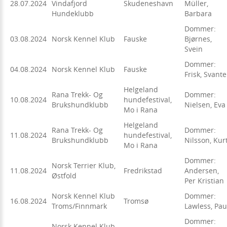
28.07.2024
Vindafjord
Skudeneshavn
Müller,
Hundeklubb
Barbara
Dommer:
03.08.2024
Norsk Kennel Klub
Fauske
Bjørnes,
Svein
Dommer:
04.08.2024
Norsk Kennel Klub
Fauske
Frisk, Svante
Helgeland
Rana Trekk- Og
Dommer:
10.08.2024
hundefestival,
Brukshundklubb
Nielsen, Eva
Mo i Rana
Helgeland
Rana Trekk- Og
Dommer:
11.08.2024
hundefestival,
Brukshundklubb
Nilsson, Kur
Mo i Rana
Dommer:
Norsk Terrier Klub,
11.08.2024
Fredrikstad
Andersen,
Østfold
Per Kristian
Norsk Kennel Klub
Dommer:
16.08.2024
Tromsø
Troms/Finnmark
Lawless, Pau
Dommer:
Norsk Kennel Klub