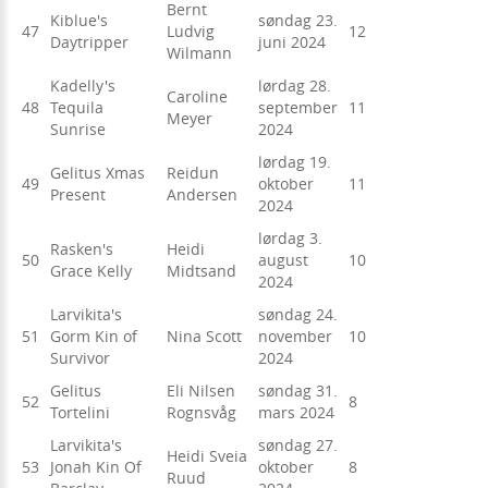
Bernt
Kiblue's
søndag 23.
47
Ludvig
12
Daytripper
juni 2024
Wilmann
Kadelly's
lørdag 28.
Caroline
48
Tequila
september
11
Meyer
Sunrise
2024
lørdag 19.
Gelitus Xmas
Reidun
49
oktober
11
Present
Andersen
2024
lørdag 3.
Rasken's
Heidi
50
august
10
Grace Kelly
Midtsand
2024
Larvikita's
søndag 24.
51
Gorm Kin of
Nina Scott
november
10
Survivor
2024
Gelitus
Eli Nilsen
søndag 31.
52
8
Tortelini
Rognsvåg
mars 2024
Larvikita's
søndag 27.
Heidi Sveia
53
Jonah Kin Of
oktober
8
Ruud