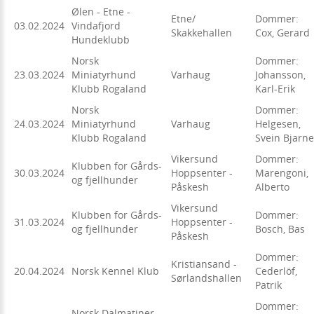
Ølen - Etne -
Etne/
Dommer:
03.02.2024
Vindafjord
Skakkehallen
Cox, Gerard
Hundeklubb
Norsk
Dommer:
23.03.2024
Miniatyrhund
Varhaug
Johansson,
Klubb Rogaland
Karl-Erik
Norsk
Dommer:
24.03.2024
Miniatyrhund
Varhaug
Helgesen,
Klubb Rogaland
Svein Bjarne
Vikersund
Dommer:
Klubben for Gårds-
30.03.2024
Hoppsenter -
Marengoni,
og fjellhunder
Påskesh
Alberto
Vikersund
Klubben for Gårds-
Dommer:
31.03.2024
Hoppsenter -
og fjellhunder
Bosch, Bas
Påskesh
Dommer:
Kristiansand -
20.04.2024
Norsk Kennel Klub
Cederlöf,
Sørlandshallen
Patrik
Dommer:
Norsk Dalmatiner