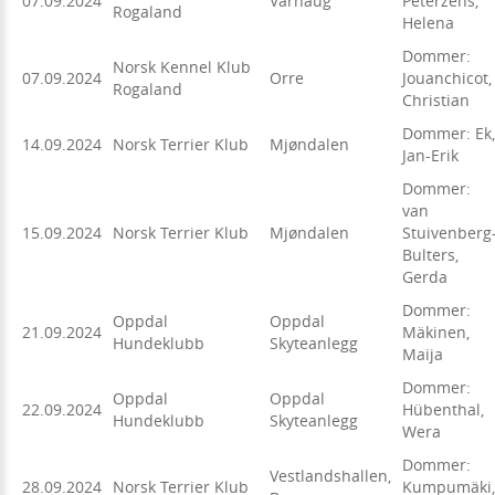
07.09.2024
Varhaug
Peterzéns,
Rogaland
Helena
Dommer:
Norsk Kennel Klub
07.09.2024
Orre
Jouanchicot,
Rogaland
Christian
Dommer: Ek,
14.09.2024
Norsk Terrier Klub
Mjøndalen
Jan-Erik
Dommer:
van
15.09.2024
Norsk Terrier Klub
Mjøndalen
Stuivenberg
Bulters,
Gerda
Dommer:
Oppdal
Oppdal
21.09.2024
Mäkinen,
Hundeklubb
Skyteanlegg
Maija
Dommer:
Oppdal
Oppdal
22.09.2024
Hübenthal,
Hundeklubb
Skyteanlegg
Wera
Dommer:
Vestlandshallen,
28.09.2024
Norsk Terrier Klub
Kumpumäki,