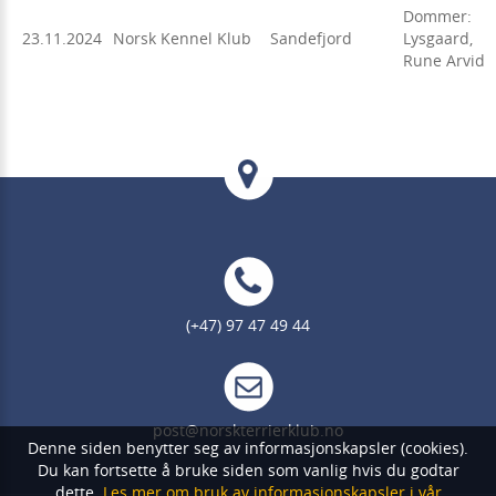
Dommer:
23.11.2024
Norsk Kennel Klub
Sandefjord
Lysgaard,
Rune Arvid
(+47) 97 47 49 44
post@norskterrierklub.no
Denne siden benytter seg av informasjonskapsler (cookies).
Du kan fortsette å bruke siden som vanlig hvis du godtar
dette.
Les mer om bruk av informasjonskapsler i vår