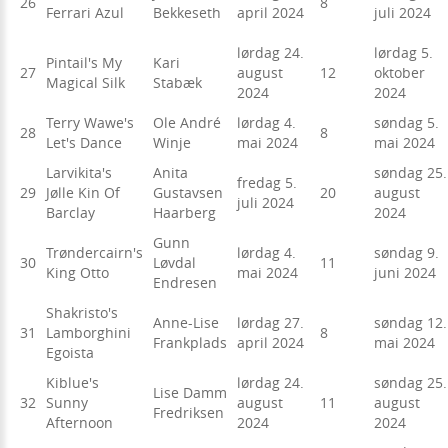
26
8
Ferrari Azul
Bekkeseth
april 2024
juli 2024
lørdag 24.
lørdag 5.
Pintail's My
Kari
27
august
12
oktober
Magical Silk
Stabæk
2024
2024
Terry Wawe's
Ole André
lørdag 4.
søndag 5.
28
8
Let's Dance
Winje
mai 2024
mai 2024
Larvikita's
Anita
søndag 25.
fredag 5.
29
Jølle Kin Of
Gustavsen
20
august
juli 2024
Barclay
Haarberg
2024
Gunn
Trøndercairn's
lørdag 4.
søndag 9.
30
Løvdal
11
King Otto
mai 2024
juni 2024
Endresen
Shakristo's
Anne-Lise
lørdag 27.
søndag 12.
31
Lamborghini
8
Frankplads
april 2024
mai 2024
Egoista
Kiblue's
lørdag 24.
søndag 25.
Lise Damm
32
Sunny
august
11
august
Fredriksen
Afternoon
2024
2024