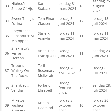
søndag 25.
Hjohoo's
Kari
søndag 31.
33
16
august
Shape Of Hjo
Stabæk
mars 2024
2024
Sweet Thing's
Tom Einar
lørdag 8.
lørdag 13.
34
12
Furina
Clausen
juni 2024
juli 2024
Corynthean
Stine Kiil
lørdag 11.
lørdag 11.
35
Sunspotter At
11
Asmyhr
mai 2024
mai 2024
Motoppen
Shakristo's
Anne-Lise
lørdag 22.
søndag 23.
36
Ferrari
11
Frankplads
juni 2024
juni 2024
Fiorano
Tribuns
Toril
lørdag 20.
lørdag 6.
37
Whisky On
Rosemary
8
april 2024
juli 2024
The Rocks
McIlwraith
lørdag 3.
Shankley's
Førland,
søndag 28.
38
februar
13
Vendia
Elisabeth
juli 2024
2024
Miketos
lørdag 5.
lørdag 26.
Kristin
39
Fashion
oktober
10
oktober
Haarstad
Princess
2024
2024