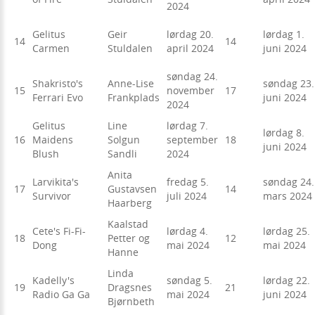
2024
Gelitus
Geir
lørdag 20.
lørdag 1.
14
14
Carmen
Stuldalen
april 2024
juni 2024
søndag 24.
Shakristo's
Anne-Lise
søndag 23.
15
november
17
Ferrari Evo
Frankplads
juni 2024
2024
Gelitus
Line
lørdag 7.
lørdag 8.
16
Maidens
Solgun
september
18
juni 2024
Blush
Sandli
2024
Anita
Larvikita's
fredag 5.
søndag 24.
17
Gustavsen
14
Survivor
juli 2024
mars 2024
Haarberg
Kaalstad
Cete's Fi-Fi-
lørdag 4.
lørdag 25.
18
Petter og
12
Dong
mai 2024
mai 2024
Hanne
Linda
Kadelly's
søndag 5.
lørdag 22.
19
Dragsnes
21
Radio Ga Ga
mai 2024
juni 2024
Bjørnbeth