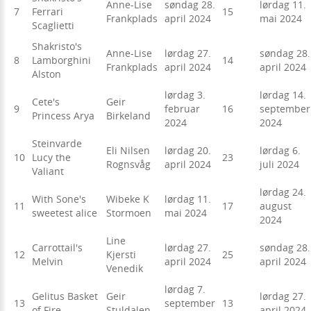
Anne-Lise
søndag 28.
lørdag 11.
7
Ferrari
15
Frankplads
april 2024
mai 2024
Scaglietti
Shakristo's
Anne-Lise
lørdag 27.
søndag 28.
8
Lamborghini
14
Frankplads
april 2024
april 2024
Alston
lørdag 3.
lørdag 14.
Cete's
Geir
9
februar
16
september
Princess Arya
Birkeland
2024
2024
Steinvarde
Eli Nilsen
lørdag 20.
lørdag 6.
10
Lucy the
23
Rognsvåg
april 2024
juli 2024
Valiant
lørdag 24.
With Sone's
Wibeke K
lørdag 11.
11
17
august
sweetest alice
Stormoen
mai 2024
2024
Line
Carrottail's
lørdag 27.
søndag 28.
12
Kjersti
25
Melvin
april 2024
april 2024
Venedik
lørdag 7.
Gelitus Basket
Geir
lørdag 27.
13
september
13
of Fire
Stuldalen
april 2024