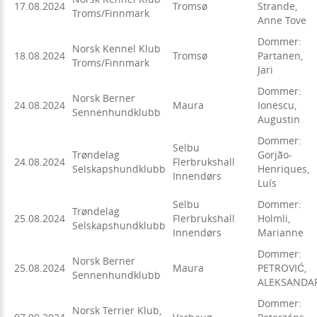
17.08.2024
Tromsø
Strande,
Troms/Finnmark
Anne Tove
Dommer:
Norsk Kennel Klub
18.08.2024
Tromsø
Partanen,
Troms/Finnmark
Jari
Dommer:
Norsk Berner
24.08.2024
Maura
Ionescu,
Sennenhundklubb
Augustin
Dommer:
Selbu
Trøndelag
Gorjão-
24.08.2024
Flerbrukshall
Selskapshundklubb
Henriques,
Innendørs
Luís
Selbu
Dommer:
Trøndelag
25.08.2024
Flerbrukshall
Holmli,
Selskapshundklubb
Innendørs
Marianne
Dommer:
Norsk Berner
25.08.2024
Maura
PETROVIĆ,
Sennenhundklubb
ALEKSANDA
Dommer:
Norsk Terrier Klub,