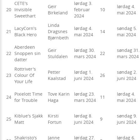
CETE's
lørdag 3.
Geir
lørdag 4.
20
Invisible
februar
10
Birkeland
mai 2024
Sweethart
2024
Linda
LacyCorn's
lørdag 4.
søndag 5.
21
Dragsnes
14
Black Hero
mai 2024
mai 2024
Bjørnbeth
Aberdeen
Geir
lørdag 30.
søndag 31.
22
Snoppen sin
22
Stuldalen
mars 2024
mars 2024
datter
Rottriver's
Petter
lørdag 1.
søndag 2.
23
Colour Of
26
Kaalstad
juni 2024
juni 2024
Your Life
Pixielott Time
Tove Karin
lørdag 23.
lørdag 4.
24
11
for Trouble
Haga
mars 2024
mai 2024
Kiblue's Sjakk
Kirsti
lørdag 8.
søndag 9.
25
9
Matt
Fortun
juni 2024
juni 2024
Shakristo's
Janne
lørdag 27.
lørdag 6.