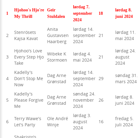
lørdag 7.
Hjohoo's Hjo're
Geir
lørdag 8.
1
september
18
My Thrill
Stuldalen
juni 2024
2024
Anita
lørdag 14.
Stenrösets
lørdag 11.
2
Gustavsen
september
21
Kajsa Kavat
mai 2024
Haarberg
2024
Hjohoo's Love
lørdag 24.
Wibeke K
lørdag 4.
3
Every Step Hjo
21
august
Stormoen
mai 2024
Take
2024
Kadelly's
lørdag 14.
Dag Arne
søndag 31.
4
Don't Stop Me
september
29
Grønstad
mars 2024
Now
2024
Kadelly's
søndag 24.
Dag Arne
lørdag 8.
5
Please Forgive
november
26
Grønstad
juni 2024
Me
2024
lørdag 3.
Terry Wawe's
Ole André
fredag 5.
6
august
16
Let's Party
Winje
juli 2024
2024
Shakristo's