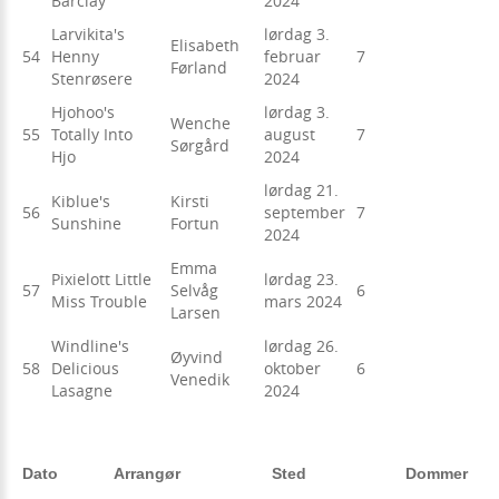
Barclay
2024
Larvikita's
lørdag 3.
Elisabeth
54
Henny
februar
7
Førland
Stenrøsere
2024
Hjohoo's
lørdag 3.
Wenche
55
Totally Into
august
7
Sørgård
Hjo
2024
lørdag 21.
Kiblue's
Kirsti
56
september
7
Sunshine
Fortun
2024
Emma
Pixielott Little
lørdag 23.
57
Selvåg
6
Miss Trouble
mars 2024
Larsen
Windline's
lørdag 26.
Øyvind
58
Delicious
oktober
6
Venedik
Lasagne
2024
Dato
Arrangør
Sted
Dommer