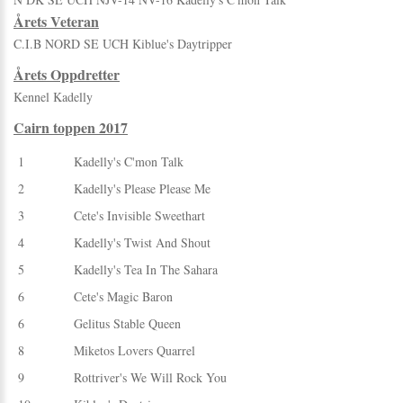
Årets Veteran
C.I.B NORD SE UCH Kiblue's Daytripper
Årets Oppdretter
Kennel Kadelly
Cairn toppen 2017
1
Kadelly's C'mon Talk
2
Kadelly's Please Please Me
3
Cete's Invisible Sweethart
4
Kadelly's Twist And Shout
5
Kadelly's Tea In The Sahara
6
Cete's Magic Baron
6
Gelitus Stable Queen
8
Miketos Lovers Quarrel
9
Rottriver's We Will Rock You