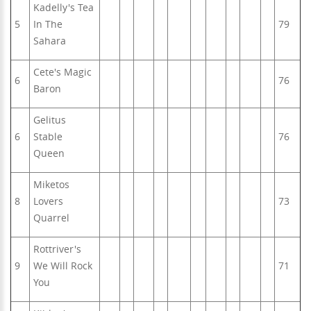
Kadelly's Tea
5
In The
79
Sahara
Cete's Magic
6
76
Baron
Gelitus
6
Stable
76
Queen
Miketos
8
Lovers
73
Quarrel
Rottriver's
9
We Will Rock
71
You