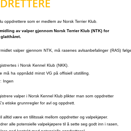
DRETTERE
du oppdrettere som er medlem av Norsk Terrier Klub.
ormidling av valper gjennom Norsk Terrier Klub (NTK) for
 glatthåret.
ormidlet valper gjennom NTK, må rasenes avlsanbefalinger (RAS) følg
istrertes i Norsk Kennel Klub (NKK).
e må ha oppnådd minst VG på offisiell utstilling.
: Ingen
gistrere valper i Norsk Kennel Klub plikter man som oppdretter
K's
etiske grunnregler for avl og oppdrett
.
il alltid være en tillitssak mellom oppdretter og valpekjøper.
rer alle potensielle valpekjøpere til å sette seg godt inn i rasen,