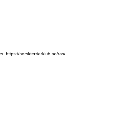
es.
https://norskterrierklub.no/ras/