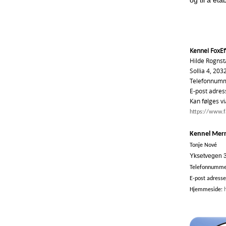
og til å et
Kennel FoxEf
Hilde Rognst
Sollia 4, 20
Telefonnumm
E-post adres
Kan følges v
https://www.
Kennel Merr
Tonje Nové
Yksetvegen 
Telefonnumme
E-post adress
Hjemmeside: