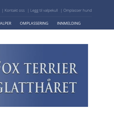
| Kontakt oss
| Legg til valpekull
| Omplasser hund
VALPER
OMPLASSERING
INNMELDING