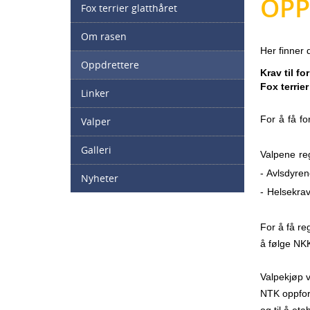
OPP
Fox terrier glatthåret
Om rasen
Her finner 
Oppdrettere
Krav til f
Fox terrier
Linker
For å få f
Valper
Galleri
Valpene reg
- Avlsdyren
Nyheter
- Helsekrav
For å få re
å følge
NK
Valpekjøp v
NTK oppford