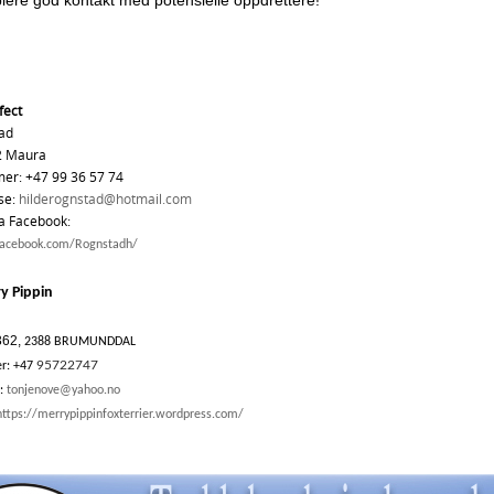
ablere god kontakt med potensielle oppdrettere!
fect
ad
32 Maura
er: +47 99 36 57 74
se:
hilderognstad@hotmail.com
ia Facebook:
facebook.com/Rognstadh/
y Pippin
362,
2388 BRUMUNDDAL
95722747
r: +47
e:
tonjenove@yahoo.no
https://merrypippinfoxterrier.wordpress.com/