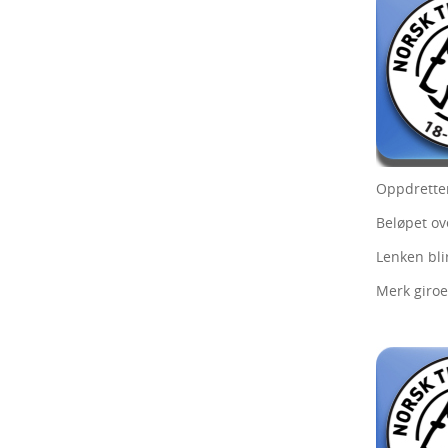
Oppdretterl
Beløpet ov
Lenken blir
Merk giroe