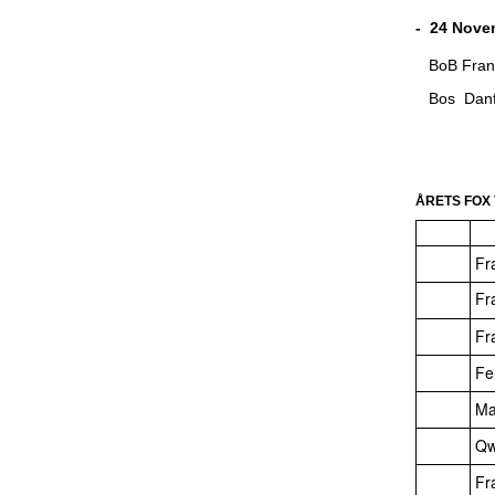
- 24 Nove
BoB F
Bos Da
ÅRETS FOX 
Fr
Fr
Fr
Fe
Ma
Qw
Fr