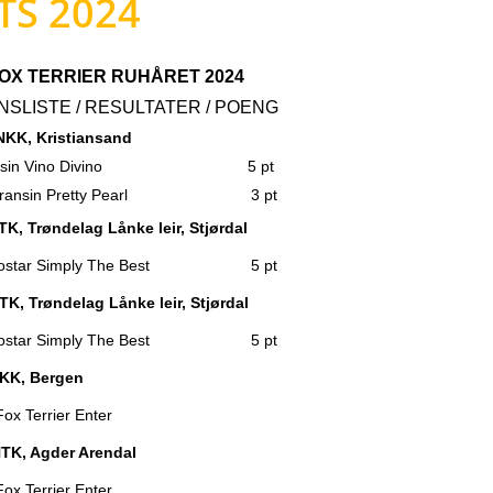
TS 2024
OX TERRIER RUHÅRET 2024
NSLISTE / RESULTATER / POENG
 NKK, Kristiansand
ansin Vino Divino 5 pt
Fransin Pretty Pearl 3 pt
TK, Trøndelag Lånke leir, Stjørdal
rostar Simply The Best 5 pt
TK, Trøndelag Lånke leir, Stjørdal
rostar Simply The Best 5 pt
NKK, Bergen
x Terrier Enter
NTK, Agder Arendal
x Terrier Enter