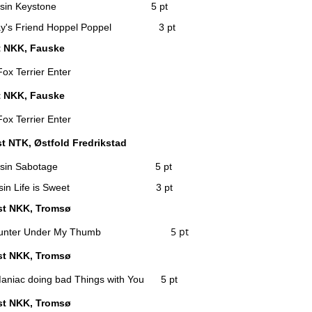
ransin Keystone 5 pt
's Friend Hoppel Poppel 3 pt
t NKK, Fauske
x Terrier Enter
t NKK, Fauske
x Terrier Enter
t NTK, Østfold Fredrikstad
ransin Sabotage 5 pt
ansin Life is Sweet 3 pt
st NKK, Tromsø
5 pt
unter Under My Thumb
st NKK, Tromsø
aniac doing bad Things with You 5 pt
st NKK, Tromsø