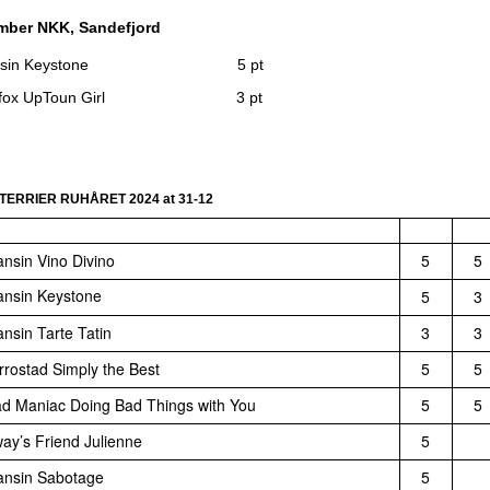
mber NKK, Sandefjord
ransin Keystone 5 pt
nfox UpToun Girl 3 pt
TERRIER RUHÅRET 2024 at
31-12
ansin Vino Divino
5
5
ansin Keystone
5
3
ansin Tarte Tatin
3
3
rrostad Simply the Best
5
5
d Maniac Doing Bad Things with You
5
5
ay’s Friend Julienne
5
ansin Sabotage
5