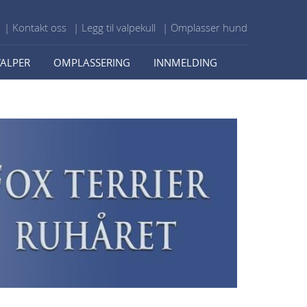
| Kontakt oss
| Legg til valpekull
| Omplasser hund
VALPER
OMPLASSERING
INNMELDING