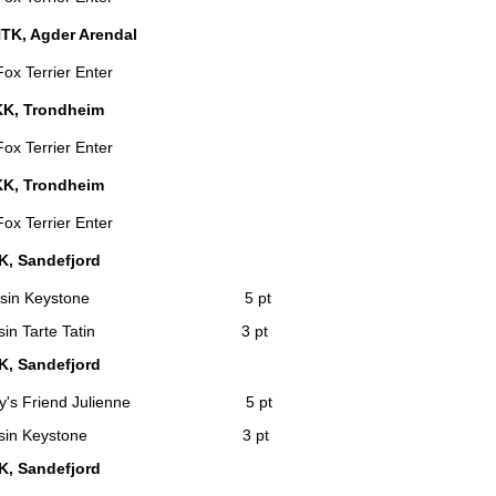
NTK, Agder Arendal
x Terrier Enter
KK, Trondheim
x Terrier Enter
KK, Trondheim
x Terrier Enter
KK, Sandefjord
ransin Keystone 5 pt
ansin Tarte Tatin 3 pt
KK, Sandefjord
y's Friend Julienne 5 pt
ransin Keystone 3 pt
KK, Sandefjord