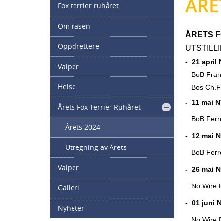
ÅRE
Fox terrier ruhåret
Om rasen
ÅRETS F
Oppdrettere
UTSTILLI
- 21 april
Valper
BoB Fr
Helse
Bos Ch.
- 11 mai N
Årets Fox Terrier Ruhåret
BoB Fer
Årets 2024
- 12 mai N
Utregning av Årets
BoB Fer
Valper
- 26 mai 
No Wire Fo
Galleri
- 01 juni 
Nyheter
No Wire Fo