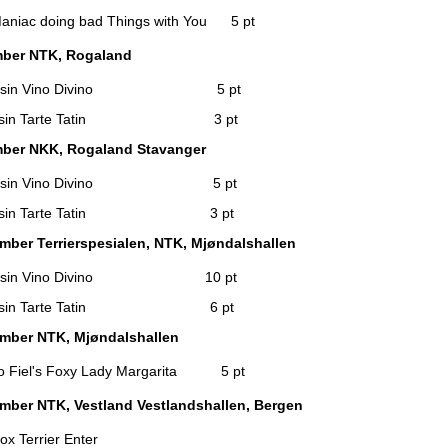
aniac doing bad Things with You 5 pt
mber NTK, Rogaland
ansin Vino Divino 5 pt
ansin Tarte Tatin 3 pt
mber NKK, Rogaland Stavanger
ansin Vino Divino 5 pt
ansin Tarte Tatin 3 pt
mber Terrierspesialen, NTK, Mjøndalshallen
ansin Vino Divino 10 pt
ansin Tarte Tatin 6 pt
ember NTK, Mjøndalshallen
 Fiel's Foxy Lady Margarita 5 pt
mber NTK, Vestland Vestlandshallen, Bergen
x Terrier Enter