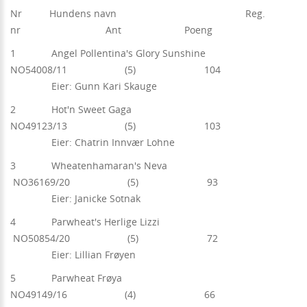
Nr Hundens navn Reg.
nr Ant Poeng
1 Angel Pollentina's Glory Sunshine
NO54008/11 (5) 104
Eier: Gunn Kari Skauge
2 Hot'n Sweet Gaga
NO49123/13 (5) 103
Eier: Chatrin Innvær Lohne
3 Wheatenhamaran's Neva
NO36169/20 (5) 93
Eier: Janicke Sotnak
4 Parwheat's Herlige Lizzi
NO50854/20 (5) 72
Eier: Lillian Frøyen
5 Parwheat Frøya
NO49149/16 (4) 66