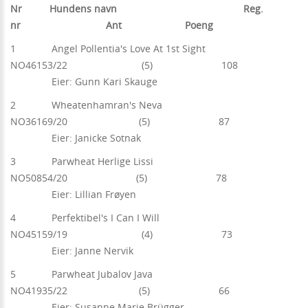
Nr Hundens navn Reg.
nr Ant Poeng
1 Angel Pollentia's Love At 1st Sight
NO46153/22 (5) 108
Eier: Gunn Kari Skauge
2 Wheatenhamran's Neva
NO36169/20 (5) 87
Eier: Janicke Sotnak
3 Parwheat Herlige Lissi
NO50854/20 (5) 78
Eier: Lillian Frøyen
4 Perfektibel's I Can I Will
NO45159/19 (4) 73
Eier: Janne Nervik
5 Parwheat Jubalov Java
NO41935/22 (5) 66
Eier: Susanne Marie Brügger