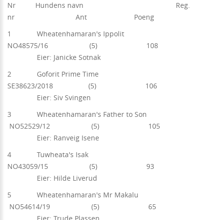
Nr Hundens navn Reg.
nr Ant Poeng
1 Wheatenhamaran's Ippolit
NO48575/16 (5) 108
Eier: Janicke Sotnak
2 Goforit Prime Time
SE38623/2018 (5) 106
Eier: Siv Svingen
3 Wheatenhamaran's Father to Son
NO52529/12 (5) 105
Eier: Ranveig Isene
4 Tuwheata's Isak
NO43059/15 (5) 93
Eier: Hilde Liverud
5 Wheatenhamaran's Mr Makalu
NO54614/19 (5) 65
Eier: Trude Plassen