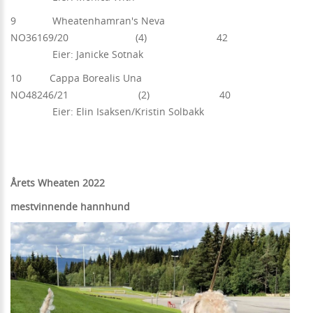
9 Wheatenhamran's Neva
NO36169/20 (4) 42
Eier: Janicke Sotnak
10 Cappa Borealis Una
NO48246/21 (2) 40
Eier: Elin Isaksen/Kristin Solbakk
Årets Wheaten 2022
mestvinnende hannhund