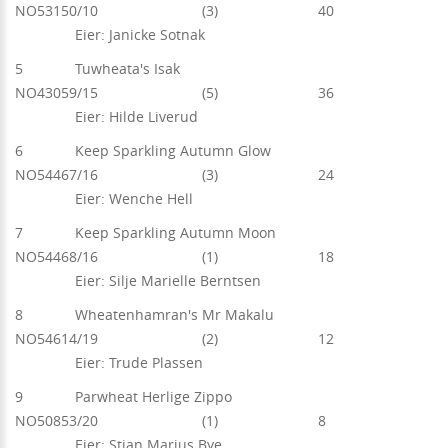
NO53150/10 (3) 40
Eier: Janicke Sotnak
5 Tuwheata's Isak
NO43059/15 (5) 36
Eier: Hilde Liverud
6 Keep Sparkling Autumn Glow
NO54467/16 (3) 24
Eier: Wenche Hell
7 Keep Sparkling Autumn Moon
NO54468/16 (1) 18
Eier: Silje Marielle Berntsen
8 Wheatenhamran's Mr Makalu
NO54614/19 (2) 12
Eier: Trude Plassen
9 Parwheat Herlige Zippo
NO50853/20 (1) 8
Eier: Stian Marius Bye