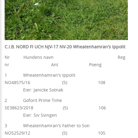
C.I.B. NORD FI UCH NJV-17 NV-20 Wheatenhamran's Ippolit
Nr Hundens navn Reg.
nr Ant Poeng
1 Wheatenhamran's Ippolit
NO48575/16 (5) 108
Eier: Janicke Sotnak
2 Goforit Prime Time
SE38623/2018 (5) 106
Eier: Siv Svingen
3 Wheatenhamran's Father to Son
NO52529/12 (5) 105