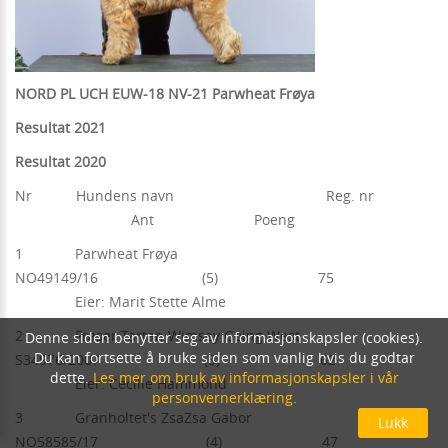
NORD PL UCH EUW-18 NV-21 Parwheat Frøya
Resultat 2021
Resultat 2020
Nr Hundens navn Reg. nr
Ant Poeng
1 Parwheat Frøya
NO49149/16 (5) 75
Eier: Marit Stette Alme
2 Fraser Tartan Wimsey Going West
Denne siden benytter seg av informasjonskapsler (cookies).
Du kan fortsette å bruke siden som vanlig hvis du godtar
S34976/2007 (5) 62
dette.
Les mer om bruk av informasjonskapsler i vår
Eier: Cecilie Hammond
personvernerklæring.
3 Granholtet's ZsaZsa Gabor
NO58585/17 (4) 47