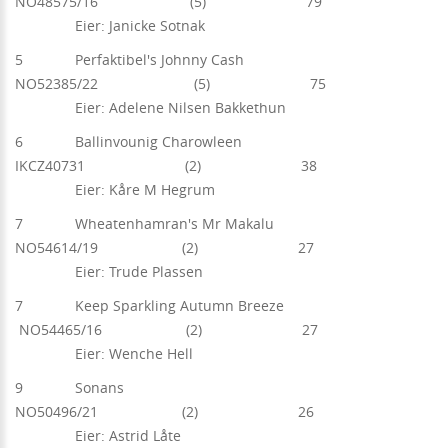
NO48575/16 (5) 79
Eier: Janicke Sotnak
5 Perfaktibel's Johnny Cash
NO52385/22 (5) 75
Eier: Adelene Nilsen Bakkethun
6 Ballinvounig Charowleen
IKCZ40731 (2) 38
Eier: Kåre M Hegrum
7 Wheatenhamran's Mr Makalu
NO54614/19 (2) 27
Eier: Trude Plassen
7 Keep Sparkling Autumn Breeze
NO54465/16 (2) 27
Eier: Wenche Hell
9 Sonans
NO50496/21 (2) 26
Eier: Astrid Låte