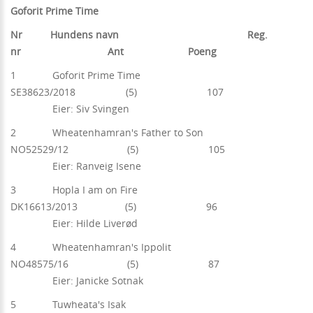
Goforit Prime Time
Nr Hundens navn Reg.
nr Ant Poeng
1 Goforit Prime Time
SE38623/2018 (5) 107
Eier: Siv Svingen
2 Wheatenhamran's Father to Son
NO52529/12 (5) 105
Eier: Ranveig Isene
3 Hopla I am on Fire
DK16613/2013 (5) 96
Eier: Hilde Liverød
4 Wheatenhamran's Ippolit
NO48575/16 (5) 87
Eier: Janicke Sotnak
5 Tuwheata's Isak