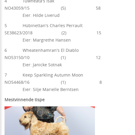
4 Tuwheata's Isak
NO43059/15 (5) 58
Eier: Hilde Liverud
5 Hübinettan's Charles Perrault
SE38623/2018 (2) 15
Eier: Margrethe Hansen
6 Wheatenhamran's El Diablo
NO53150/10 (1) 12
Eier: Janicke Sotnak
7 Keep Sparkling Autumn Moon
NO54468/16 (1) 8
Eier: Silje Marielle Berntsen
Mestvinnende tispe