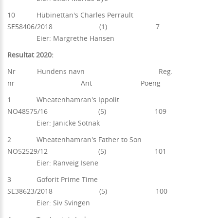
10 Hübinettan's Charles Perrault
SE58406/2018 (1) 7
Eier: Margrethe Hansen
Resultat 2020:
Nr Hundens navn Reg.
nr Ant Poeng
1 Wheatenhamran's Ippolit
NO48575/16 (5) 109
Eier: Janicke Sotnak
2 Wheatenhamran's Father to Son
NO52529/12 (5) 101
Eier: Ranveig Isene
3 Goforit Prime Time
SE38623/2018 (5) 100
Eier: Siv Svingen