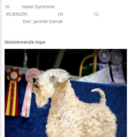
10 Hobel Dynemite
IKCB36295 (3) 12
Eier: Janicke Sotnak
Mestvinnende tispe