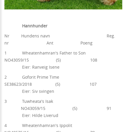
Hannhunder
Nr Hundens navn Reg.
nr Ant Poeng
1 Wheatenhamran's Father to Son
NO43059/15 (5) 108
Eier: Ranveig Isene
2 Goforit Prime Time
SE38623/2018 (5) 107
Eier: Siv svingen
3 Tuwheata's Isak
NO43059/15 (5) 91
Eier: Hilde Liverud
4 Wheatenhamran's Ippolit