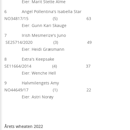
Eier: Marit Stette Alme
6 Angel Pollentina's Isabella Star
NO34817/15 (5) 63
Eier: Gunn Kari Skauge
7 Irish Mesmerize's Juno
SE25714/2020 (3) 49
Eier: Heidi Græsmann
8 Extra's Keepsake
SE11664/2014 (4) 37
Eier: Wenche Hell
9 Halvmilengets Amy
NO44649/17 (1) 22
Eier: Astri Norøy
Årets wheaten 2022