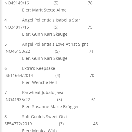
NO49149/16 (5) 78
Eier: Marit Stette Alme
4 Angel Pollentia's Isabella Star
NO34817/15 (5) 75
Eier: Gunn Kari Skauge
5 Angel Pollentia's Love At 1st Sight
NO46153/22 (5) 71
Eier: Gunn Kari Skauge
6 Extra's Keepsake
SE11664/2014 (4) 70
Eier: Wenche Hell
7 Parwheat Jubalo Java
NO41935/22 (5) 61
Eier: Susanne Marie Brügger
8 Soft Goulds Sweet Ötzi
SE54772/2019 (3) 48
Eier: Monica With