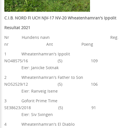
C.I.B. NORD FI UCH NJV-17 NV-20 Wheatenhamran's Ippolit
Resultat 2021
Nr Hundens navn Reg.
nr Ant Poeng
1 Wheatenhamran's Ippolit
NO48575/16 (5) 109
Eier: Janicke Sotnak
2 Wheatenhamran's Father to Son
NO52529/12 (5) 106
Eier: Ranveig Isene
3 Goforit Prime Time
SE38623/2018 (5) 91
Eier: Siv Svingen
4 Wheatenhamran's El Diablo