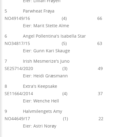
Eier: Lillian Frøyen
5 Parwheat Frøya
NO49149/16 (4) 66
Eier: Marit Stette Alme
6 Angel Pollentina's Isabella Star
NO34817/15 (5) 63
Eier: Gunn Kari Skauge
7 Irish Mesmerize's Juno
SE25714/2020 (3) 49
Eier: Heidi Græsmann
8 Extra's Keepsake
SE11664/2014 (4) 37
Eier: Wenche Hell
9 Halvmilengets Amy
NO44649/17 (1) 22
Eier: Astri Norøy