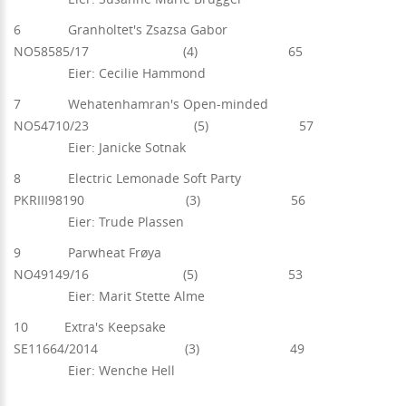
6 Granholtet's Zsazsa Gabor
NO58585/17 (4) 65
Eier: Cecilie Hammond
7 Wehatenhamran's Open-minded
NO54710/23 (5) 57
Eier: Janicke Sotnak
8 Electric Lemonade Soft Party
PKRIII98190 (3) 56
Eier: Trude Plassen
9 Parwheat Frøya
NO49149/16 (5) 53
Eier: Marit Stette Alme
10 Extra's Keepsake
SE11664/2014 (3) 49
Eier: Wenche Hell