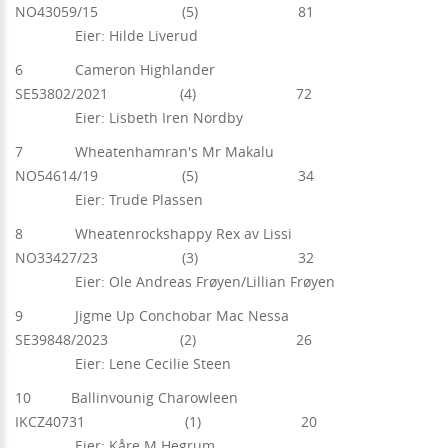
NO43059/15 (5) 81
Eier: Hilde Liverud
6 Cameron Highlander
SE53802/2021 (4) 72
Eier: Lisbeth Iren Nordby
7 Wheatenhamran's Mr Makalu
NO54614/19 (5) 34
Eier: Trude Plassen
8 Wheatenrockshappy Rex av Lissi
NO33427/23 (3) 32
Eier: Ole Andreas Frøyen/Lillian Frøyen
9 Jigme Up Conchobar Mac Nessa
SE39848/2023 (2) 26
Eier: Lene Cecilie Steen
10 Ballinvounig Charowleen
IKCZ40731 (1) 20
Eier: Kåre M Hegrum