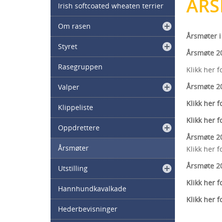
ÅRS
Irish softcoated wheaten terrier
Om rasen
Årsmøter 
Styret
Årsmøte 2
Rasegruppen
Klikk her 
Årsmøte 2
Valper
Klikk her 
Klippeliste
Klikk her f
Oppdrettere
Årsmøte 2
Årsmøter
Klikk her 
Årsmøte 2
Utstilling
Klikk her 
Hannhundkavalkade
Klikk her 
Hederbevisninger