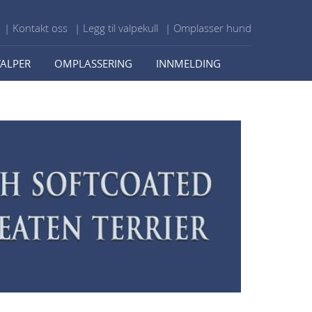
| Kontakt oss
| Legg til valpekull
| Omplasser hund
VALPER
OMPLASSERING
INNMELDING