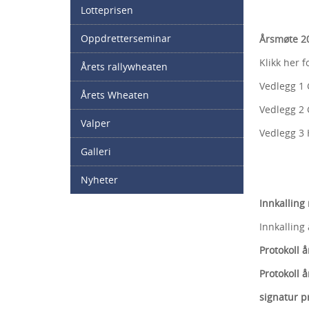
Lotteprisen
Oppdretterseminar
Årsmøte 2
Klikk her f
Årets rallywheaten
Vedlegg 1 
Årets Wheaten
Vedlegg 2 
Valper
Vedlegg 3 
Galleri
Nyheter
Innkalling
Innkalling
Protokoll 
Protokoll 
signatur p