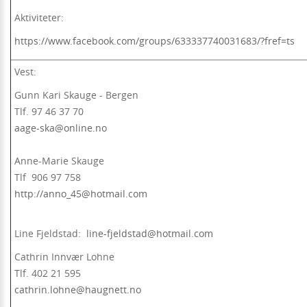
Aktiviteter:
https://www.facebook.com/groups/633337740031683/?fref=ts
Vest:
Gunn Kari Skauge - Bergen
Tlf. 97 46 37 70
aage-ska@online.no
A
nne-Marie Skauge
Tlf 906 97 758
http://anno_45@hotmail.com
Line Fjeldstad:
line-fjeldstad@hotmail.com
Cathrin Innvær Lohne
Tlf. 402 21 595
cathrin.lohne@haugnett.no