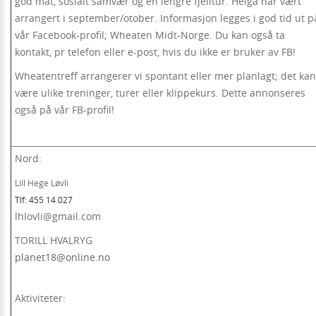
god mat, sosialt samvær og en lengre fjelltur. Helga har vært
arrangert i september/otober. Informasjon legges i god tid ut p
vår Facebook-profil; Wheaten Midt-Norge. Du kan også ta
kontakt, pr telefon eller e-post, hvis du ikke er bruker av FB!
Wheatentreff arrangerer vi spontant eller mer planlagt; det kan
være ulike treninger, turer eller klippekurs. Dette annonseres
også på vår FB-profil!
Nord:
Lill Hege Løvli
Tlf: 455 14 027
lhlovli@gmail.com
TORILL HVALRYG
planet18@online.no
Aktiviteter: