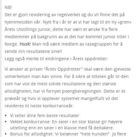
NB!
Det er gjort revidering av regelverket og du vil finne det på
hjemmesiden vår. Nytt fra i år er at vi har lagt til en ny «gren»
Årets Utstillings Junior, dette har vært et ønske fra flere
medlemmer på bakgrunn av at det har kommet junior titler i
Norge.
Husk
! Man må være medlem av rasegruppen for å
sende inn resultatene sine!!
Legg også merke til endringene i Årets oppdretter:
Vi ønsker at prisen "Årets Oppdretter" skal være den gjeveste
utmerkelsen man kan vinne. For å sikre at tittelen går til den
som har vist de mest solide resultatene og den største
allsidigheten, har vi fornyet poengberegningen. Dette er et
prøveår og hvis vi opplever systemet mangelfullt vil det
revideres til neste konkurranseår.
Vi teller dine fem beste resultater.
Vektet konkurranse: En seier i en stor klasse gir høyere
uttelling enn en seier i en klasse med få deltakere.
Bonus for allsidighet: Vi belønner "hele hunden". Jo flere