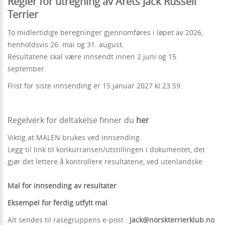
Regler for utregning av Årets Jack Russell
Terrier
To midlertidige beregninger gjennomføres i løpet av 2026,
henholdsvis 26. mai og 31. august.
Resultatene skal være innsendt innen 2.juni og 15.
september.
Frist for siste innsending er 15.januar 2027 kl.23.59.
Regelverk for deltakelse finner du
her
Viktig at MALEN brukes ved innsending.
Legg til link til konkurransen/utstillingen i dokumentet, det
gjør det lettere å kontrollere resultatene, ved utenlandske
Mal for innsending av resultater
Eksempel for ferdig utfylt mal
Alt sendes til rasegruppens e-post :
Jack@norskterrierklub.no