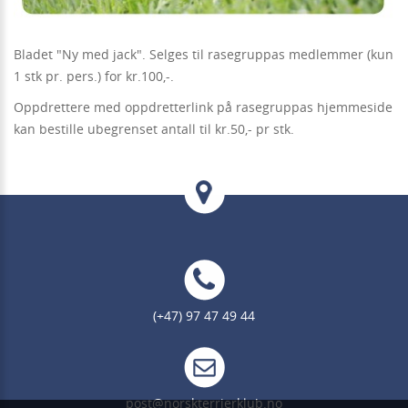
Bladet "Ny med jack". Selges til rasegruppas medlemmer (kun
1 stk pr. pers.) for kr.100,-.
Oppdrettere med oppdretterlink på rasegruppas hjemmeside
kan bestille ubegrenset antall til kr.50,- pr stk.
(+47) 97 47 49 44
post@norskterrierklub.no