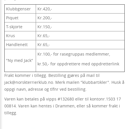
Klubbgenser
Kr.420,-
Piquet
Kr.200,-
T-skjorte
Kr.150,-
Krus
Kr.65,-
Handlenett
Kr.65,-
Kr.100,- for rasegruppas medlemmer,
"Ny med Jack"
kr.50,- for oppdrettere med oppdretterlink
Frakt kommer i tillegg. Bestilling gjøres på mail til
jack@norskterrierklub.no. Merk mailen "klubbartikler". Husk å
oppgi navn, adresse og tlfnr ved bestilling.
Varen kan betales på vipps #132680 eller til kontonr.1503 17
00814. Varen kan hentes i Drammen, eller så kommer frakt i
tillegg.