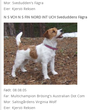
Mor: Svedudden's Fägra
Eier: Kjersti Reksen
N S VCH N S FIN NORD INT UCH Sveduddens Fägra
Født: 08.08.05
Far: Multichampion Brösing's Australian Dot Com
Mor: Saltisgårdens Virginia Wolf
Eier: Kjersti Reksen