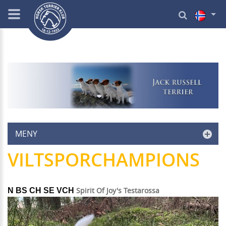
MENY
VILTSPORCHAMPIONS
Spirit Of Joy's Testarossa
N BS CH SE VCH