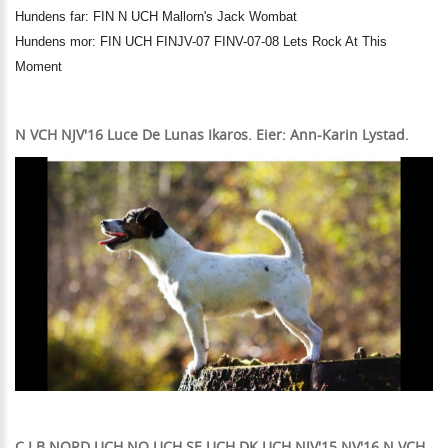
Hundens far: FIN N UCH Mallorn's Jack Wombat
Hundens mor: FIN UCH FINJV-07 FINV-07-08 Lets Rock At This
Moment
N
VCH NJV'16 Luce De Lunas Ikaros. Eier: Ann-Karin Lystad.
C.I.B NORD UCH NO UCH SE UCH DK UCH NJV'15 NV'16 N VCH