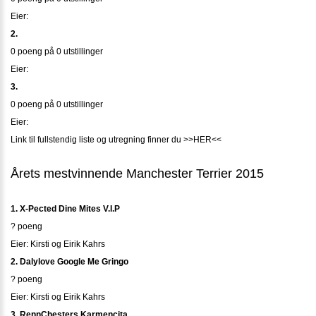
Eier:
2.
0 poeng på 0 utstillinger
Eier:
3.
0 poeng på 0 utstillinger
Eier:
Link til fullstendig liste og utregning finner du >>HER<<
Årets mestvinnende Manchester Terrier 2015
1. X-Pected Dine Mites V.I.P
? poeng
Eier: Kirsti og Eirik Kahrs
2. Dalylove Google Me Gringo
? poeng
Eier: Kirsti og Eirik Kahrs
3. RennChesters Karmencita