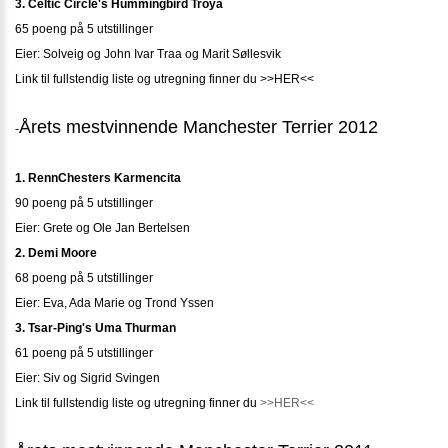
3. Celtic Circle's Hummingbird Troya
65 poeng på 5 utstillinger
Eier: Solveig og John Ivar Traa og Marit Søllesvik
Link til fullstendig liste og utregning finner du >>HER<<
Årets mestvinnende Manchester Terrier 2012
-
1. RennChesters Karmencita
90 poeng på 5 utstillinger
Eier: Grete og Ole Jan Bertelsen
2. Demi Moore
68 poeng på 5 utstillinger
Eier: Eva, Ada Marie og Trond Yssen
3. Tsar-Ping's Uma Thurman
61 poeng på 5 utstillinger
Eier: Siv og Sigrid Svingen
Link til fullstendig liste og utregning finner du
>>HER<<