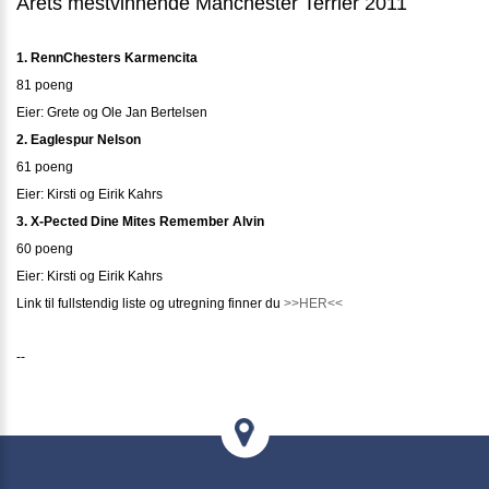
Årets mestvinnende Manchester Terrier 2011
1. RennChesters Karmencita
81 poeng
Eier: Grete og Ole Jan Bertelsen
2. Eaglespur Nelson
61 poeng
Eier: Kirsti og Eirik Kahrs
3. X-Pected Dine Mites Remember Alvin
60 poeng
Eier: Kirsti og Eirik Kahrs
Link til fullstendig liste og utregning finner du
>>HER<<
--