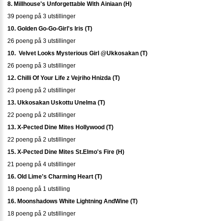
8. Millhouse's Unforgettable With Ainiaan (H)
39 poeng på 3 utstillinger
10. Golden Go-Go-Girl's Iris (T)
26 poeng på 3 utstillinger
10. Velvet Looks Mysterious Girl @Ukkosakan (T)
26 poeng på 3 utstillinger
12. Chilli Of Your Life z Vejriho Hnizda (T)
23 poeng på 2 utstillinger
13. Ukkosakan Uskottu Unelma (T)
22 poeng på 2 utstillinger
13. X-Pected Dine Mites Hollywood (T)
22 poeng på 2 utstillinger
15. X-Pected Dine Mites St.Elmo's Fire (H)
21 poeng på 4 utstillinger
16. Old Lime's Charming Heart (T)
18 poeng på 1 utstilling
16. Moonshadows White Lightning AndWine (T)
18 poeng på 2 utstillinger