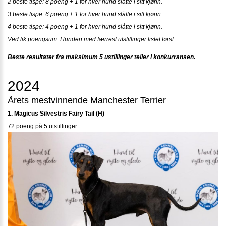
2 beste tispe: 8 poeng + 1 for hver hund slåtte i sitt kjønn.
3 beste tispe: 6 poeng + 1 for hver hund slåtte i sitt kjønn.
4 beste tispe: 4 poeng + 1 for hver hund slåtte i sitt kjønn.
Ved lik poengsum: Hunden med færrest utstillinger listet først.
Beste resultater fra maksimum 5 ustillinger teller i konkurransen.
2024
Årets mestvinnende Manchester Terrier
1. Magicus Silvestris Fairy Tail (H)
72 poeng på 5 utstillinger