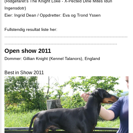
(Ridgefaret's The Knight Loke - X-Pected Dine Mites Idun
Ingensdotr)
Eier: Ingrid Dean / Oppdretter: Eva og Trond Yssen
Fullstendig resultat liste her:
-----------------------------------------------------------------------------------
----------------------------------------------------------------------------
Open show 2011
Dommer: Gillian Knight (Kennel Talanors), England
Best in Show 2011