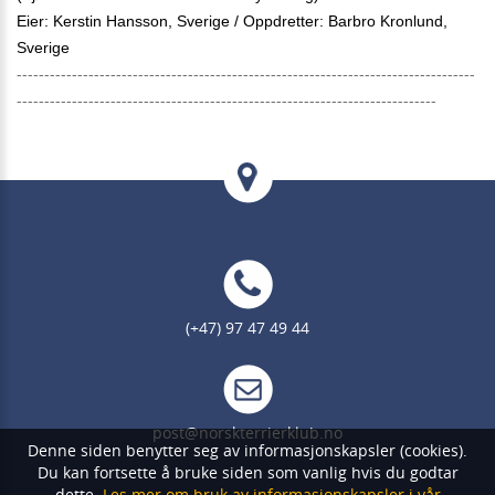
Eier: Kerstin Hansson, Sverige / Oppdretter: Barbro Kronlund,
Sverige
-----------------------------------------------------------------------------------
----------------------------------------------------------------------------
(+47) 97 47 49 44
post@norskterrierklub.no
Denne siden benytter seg av informasjonskapsler (cookies).
Du kan fortsette å bruke siden som vanlig hvis du godtar
dette.
Les mer om bruk av informasjonskapsler i vår