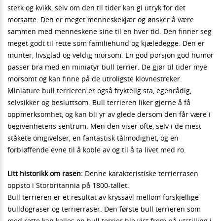
sterk og kvikk, selv om den til tider kan gi utryk for det
motsatte. Den er meget menneskekjær og ønsker å være
sammen med menneskene sine til en hver tid. Den finner seg
meget godt til rette som familiehund og kjæledegge. Den er
munter, livsglad og veldig morsom. En god porsjon god humor
passer bra med en miniatyr bull terrier. De gjør til tider mye
morsomt og kan finne på de utroligste klovnestreker.
Miniature bull terrieren er også fryktelig sta, egenrådig,
selvsikker og besluttsom. Bull terrieren liker gjerne å få
oppmerksomhet, og kan bli yr av glede dersom den får være i
begivenhetens sentrum. Men den viser ofte, selv i de mest
ståkete omgivelser, en fantastisk tålmodighet, og en
forbløffende evne til å koble av og til å ta livet med ro.
Litt historikk om rasen:
Denne karakteristiske terrierrasen
oppsto i Storbritannia på 1800-tallet.
Bull terrieren er et resultat av kryssavl mellom forskjellige
bulldograser og terrierraser. Den første bull terrieren som
med rette kan kalles en bull terrier ble vist frem på utstilling i