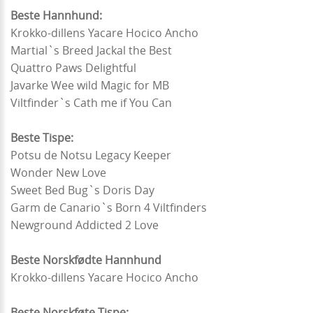
Beste Hannhund:
Krokko-dillens Yacare Hocico Ancho
Martial`s Breed Jackal the Best
Quattro Paws Delightful
Javarke Wee wild Magic for MB
Viltfinder`s Cath me if You Can
Beste Tispe:
Potsu de Notsu Legacy Keeper
Wonder New Love
Sweet Bed Bug`s Doris Day
Garm de Canario`s Born 4 Viltfinders
Newground Addicted 2 Love
Beste Norskfødte Hannhund
Krokko-dillens Yacare Hocico Ancho
Beste Norskføte Tispe: