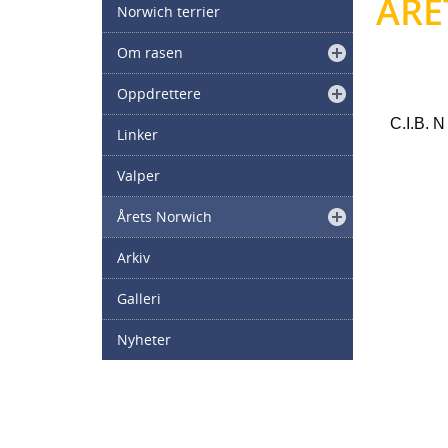
ÅRE
Norwich terrier
Om rasen
Oppdrettere
C.I.B.
Linker
Valper
Årets Norwich
Arkiv
Galleri
Nyheter