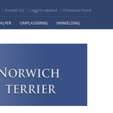
| Kontakt oss
| Legg til valpekull
| Omplasser hund
VALPER
OMPLASSERING
INNMELDING