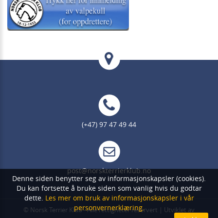
(+47) 97 47 49 44
post@norskterrierklub.no
Denne siden benytter seg av informasjonskapsler (cookies).
Du kan fortsette å bruke siden som vanlig hvis du godtar
dette.
Les mer om bruk av informasjonskapsler i vår
personvernerklæring.
©
Norsk Terrier Klub
- Alle rettigheter reservert | Utviklet av