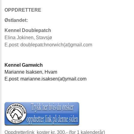
OPPDRETTERE
Østlandet:
Kennel Doublepatch
Elina Jokinen, Stavsjø
E.post: doublepatchnorwich(at)gmail.com
Kennel Gamwich
Marianne Isaksen, Hvam
E.post:
marianne.isaksen(at)ymail.com
Oppdretterlink koster kr. 300,- (for 1 kalenderår)