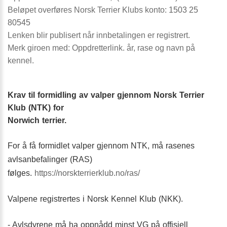
Beløpet overføres Norsk Terrier Klubs konto:
1503 25
80545
Lenken blir publisert når innbetalingen er registrert.
Merk giroen med: Oppdretterlink. år, rase og navn på
kennel.
Krav til formidling av valper gjennom Norsk Terrier
Klub (NTK) for
Norwich
terrier.
For å få formidlet valper gjennom NTK, må rasenes
avlsanbefalinger (RAS)
følges.
https://norskterrierklub.no/ras/
Valpene registrertes i Norsk Kennel Klub (NKK).
- Avlsdyrene må ha oppnådd minst VG på offisiell