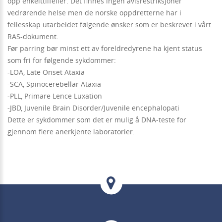
opp enkelttilfeller. Det finnes ingen avlsrestriksjoner
vedrørende helse men de norske oppdretterne har i
fellesskap utarbeidet følgende ønsker som er beskrevet i vårt
RAS-dokument.
Før parring bør minst ett av foreldredyrene ha kjent status
som fri for følgende sykdommer:
-LOA, Late Onset Ataxia
-SCA, Spinocerebellar Ataxia
-PLL, Primare Lence Luxation
-JBD, Juvenile Brain Disorder/Juvenile encephalopati
Dette er sykdommer som det er mulig å DNA-teste for
gjennom flere anerkjente laboratorier.