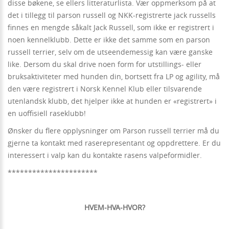
disse bøkene, se ellers litteraturlista. Vær oppmerksom på at
det i tillegg til parson russell og NKK-registrerte jack russells
finnes en mengde såkalt Jack Russell, som ikke er registrert i
noen kennelklubb. Dette er ikke det samme som en parson
russell terrier, selv om de utseendemessig kan være ganske
like. Dersom du skal drive noen form for utstillings- eller
bruksaktiviteter med hunden din, bortsett fra LP og agility, må
den være registrert i Norsk Kennel Klub eller tilsvarende
utenlandsk klubb, det hjelper ikke at hunden er «registrert» i
en uoffisiell raseklubb!
Ønsker du flere opplysninger om Parson russell terrier må du
gjerne ta kontakt med raserepresentant og oppdrettere. Er du
interessert i valp kan du kontakte rasens valpeformidler.
**********************
HVEM-HVA-HVOR?