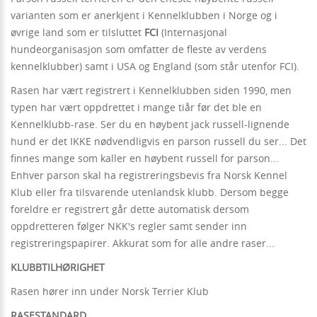
varianten som er anerkjent i Kennelklubben i Norge og i
øvrige land som er tilsluttet
FCI
(Internasjonal
hundeorganisasjon som omfatter de fleste av verdens
kennelklubber) samt i USA og England (som står utenfor FCI).
Rasen har vært registrert i Kennelklubben siden 1990, men
typen har vært oppdrettet i mange tiår før det ble en
Kennelklubb-rase. Ser du en høybent jack russell-lignende
hund er det IKKE nødvendligvis en parson russell du ser... Det
finnes mange som kaller en høybent russell for parson...
Enhver parson skal ha registreringsbevis fra Norsk Kennel
Klub eller fra tilsvarende utenlandsk klubb. Dersom begge
foreldre er registrert går dette automatisk dersom
oppdretteren følger NKK's regler samt sender inn
registreringspapirer. Akkurat som for alle andre raser...
KLUBBTILHØRIGHET
Rasen hører inn under Norsk Terrier Klub
RASESTANDARD