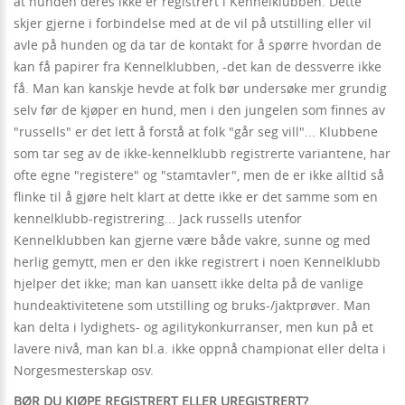
at hunden deres ikke er registrert i Kennelklubben. Dette
skjer gjerne i forbindelse med at de vil på utstilling eller vil
avle på hunden og da tar de kontakt for å spørre hvordan de
kan få papirer fra Kennelklubben, -det kan de dessverre ikke
få. Man kan kanskje hevde at folk bør undersøke mer grundig
selv før de kjøper en hund, men i den jungelen som finnes av
"russells" er det lett å forstå at folk "går seg vill"... Klubbene
som tar seg av de ikke-kennelklubb registrerte variantene, har
ofte egne "registere" og "stamtavler", men de er ikke alltid så
flinke til å gjøre helt klart at dette ikke er det samme som en
kennelklubb-registrering... Jack russells utenfor
Kennelklubben kan gjerne være både vakre, sunne og med
herlig gemytt, men er den ikke registrert i noen Kennelklubb
hjelper det ikke; man kan uansett ikke delta på de vanlige
hundeaktivitetene som utstilling og bruks-/jaktprøver. Man
kan delta i lydighets- og agilitykonkurranser, men kun på et
lavere nivå, man kan bl.a. ikke oppnå championat eller delta i
Norgesmesterskap osv.
BØR DU KJØPE REGISTRERT ELLER UREGISTRERT?