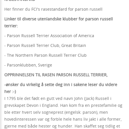
Her finner du
FCI's rasestandard for parson russell
Linker til diverse utenlandske klubber for parson russell
terrier:
-
Parson Russell Terrier Association of America
-
Parson Russell Terrier Club, Great Britain
-
The Northern Parson Russell Terrier Club
-
Parsonklubben, Sverige
OPPRINNELSEN TIL RASEN PARSON RUSSELL TERRIER,
-ønsker du virkelig å sette deg inn i sakene leser du videre
her :-)
I 1795 ble det født en gutt ved navn John (Jack) Russell i
grevskapet Devon i England. Han kom fra en prestefamilie og
ble etter hvert selv sogneprest (engelsk: parson), men
hovedinteressen var og forble hele hans liv jakt i alle former,
gjerne med både hester og hunder. Han skaffet seg tidlig et