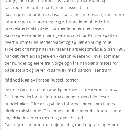
Norge, men rasen ivaretas av Norsk Terrier Klubb og
raserepresentanten for Parson russell terrier.
Raserepresentanten skal ivareta rasens interesser, samt spre
informasjon om rasen og legge forholdene til rette for
raserelaterte aktiviteter for medlemmer med rasen.
Raserepresentanten har også ansvaret for Parson-spalten i
hvert nummer av Terrierbladet og spiller en viktig rolle i
arbeidet omkring hiterrierrasenes arbeidsområde. Siden 1995
har det vært arrangere en «Parson-weekend» hver sommer,
der hunder og eiere fra Norge og våre naboland møtes for
både sosialt og lærerikt samvær med parson i sentrum
Råd ved kjøp av Parson Russell terrier
PRT ble først i 1989 en anerkjent rase i «The Kennel Club».
Det finnes derfor lite informasjon om rasen i de fleste
hundebøker. Ofte er også den informasjonen som finnes
direkte misvisende. Det finnes imidlertid endel interessante
engelske bøker om rasen og dens historie.
Raserepresentanten kan hjelpe deg med opplysninger om