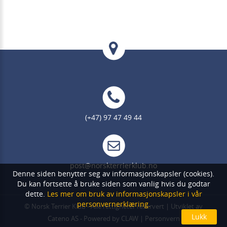
(+47) 97 47 49 44
post@norskterrierklub.no
Denne siden benytter seg av informasjonskapsler (cookies).
Du kan fortsette å bruke siden som vanlig hvis du godtar
dette.
Les mer om bruk av informasjonskapsler i vår
personvernerklæring.
©
Norsk Terrier Klub
- Alle rettigheter reservert | Utviklet av
Cateno AS
- Powered by
CLAW
|
Personvern