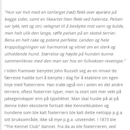
"Hun var hvit med en tanfarget (rød) flekk over øye/øre på
begge sider, samt en likeartet liten flekk ved halerota. Pelsen
var tykk, tett og stri, velegnet til å beskytte mot vann og kulde,
men helt ulik den lange, røffe pelsen på en skotsk terrier.
Bena en helt rake og potene perfekte. Lenden og hele
kroppsbygningen var harmonisk og vitnet om en sterk og
utholdende hund. Størrelse og høyde på hunden kunne
sammenliknes med den man ser hos en fullvoksen revetispe."
I tiden framover benyttet John Russell seg av en innavl de
færreste hadde turt å benytte i dag for å etablere sin egen
linje med foxterriere. Han trakk også inn i avlen en del andre
terriere, oftest foxterrier-typer, men la stort sett mer vekt på
jaktegenskaper enn på typelikhet. Man skal huske på at på
denne tiden eksisterte fortsatt ikke Kennelklubben og
hundene som ble kalt foxterriers ble kalt dette nettopp p.g.a.
sitt bruksområde, ikke så mye p.g.a. utseendet. I 1873 ble
"The Kennel Club" dannet. Fra da av ble foxterrieren, ved