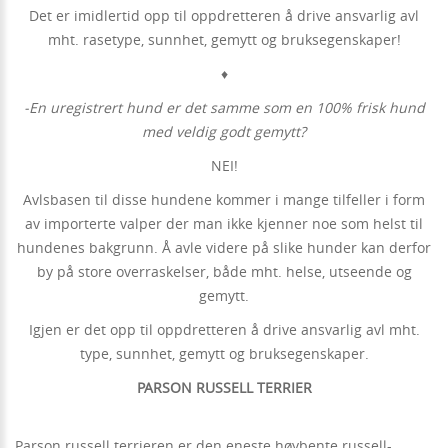
Det er imidlertid opp til oppdretteren å drive ansvarlig avl
mht. rasetype, sunnhet, gemytt og bruksegenskaper!
♦
-En uregistrert hund er det samme som en 100% frisk hund
med veldig godt gemytt?
NEI!
Avlsbasen til disse hundene kommer i mange tilfeller i form
av importerte valper der man ikke kjenner noe som helst til
hundenes bakgrunn. Å avle videre på slike hunder kan derfor
by på store overraskelser, både mht. helse, utseende og
gemytt.
Igjen er det opp til oppdretteren å drive ansvarlig avl mht.
type, sunnhet, gemytt og bruksegenskaper.
PARSON RUSSELL TERRIER
Parson russell terrieren er den eneste høybente russell-