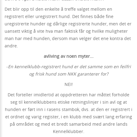
Det blir opp til den enkelte å treffe valget mellom en
registrert eller uregistrert hund. Det finnes både fine
uregistrerte hunder og dårlige registrerte hunder, men det er
uansett viktig å vite hva man faktisk får og hvilke muligheter
man har med hunden, dersom man velger det ene kontra det
andre.
avliving av noen myter...
-
En kennelklubb-registrert hund er det samme som en feilfri
og frisk hund som NKK garanterer for?
NEI!
Det forteller imidlertid at oppdretteren har måttet forholde
seg til kennelklubbens etiske retningslinjer i sin avl og at
hunden er ført inn i rasens stambok, dvs. at den er registrert i
et ordnet og varig register, i en klubb med svært lang erfaring
på området og med et bredt samarbeid med andre lands
Kennelklubber.