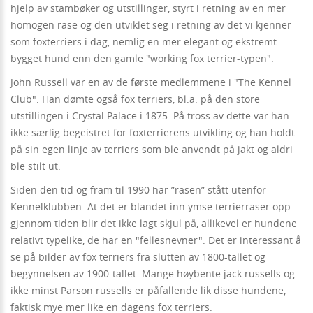
hjelp av stambøker og utstillinger, styrt i retning av en mer
homogen rase og den utviklet seg i retning av det vi kjenner
som foxterriers i dag, nemlig en mer elegant og ekstremt
bygget hund enn den gamle "working fox terrier-typen".
John Russell var en av de første medlemmene i "The Kennel
Club". Han dømte også fox terriers, bl.a. på den store
utstillingen i Crystal Palace i 1875. På tross av dette var han
ikke særlig begeistret for foxterrierens utvikling og han holdt
på sin egen linje av terriers som ble anvendt på jakt og aldri
ble stilt ut.
Siden den tid og fram til 1990 har ”rasen” stått utenfor
Kennelklubben. At det er blandet inn ymse terrierraser opp
gjennom tiden blir det ikke lagt skjul på, allikevel er hundene
relativt typelike, de har en "fellesnevner". Det er interessant å
se på bilder av fox terriers fra slutten av 1800-tallet og
begynnelsen av 1900-tallet. Mange høybente jack russells og
ikke minst Parson russells er påfallende lik disse hundene,
faktisk mye mer like en dagens fox terriers.