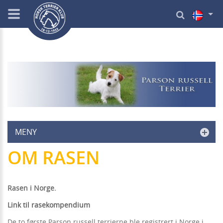
MENY
OM RASEN
Rasen i Norge.
Link til rasekompendium
De to første Parson russell terrierne ble registrert i Norge i