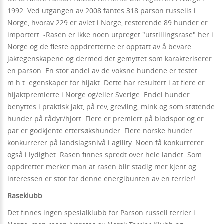
1992. Ved utgangen av 2008 fantes 318 parson russells i
Norge, hvorav 229 er avlet i Norge, resterende 89 hunder er
importert. -Rasen er ikke noen utpreget "utstillingsrase" her i
Norge og de fleste oppdretterne er opptatt av å bevare
jaktegenskapene og dermed det gemyttet som karakteriserer
en parson. En stor andel av de voksne hundene er testet
m.h.t. egenskaper for hijakt. Dette har resultert i at flere er
hijaktpremierte i Norge og/eller Sverige. Endel hunder
benyttes i praktisk jakt, på rev, grevling, mink og som støtende
hunder på rådyr/hjort. Flere er premiert på blodspor og er
par er godkjente ettersøkshunder. Flere norske hunder
konkurrerer på landslagsnivå i agility. Noen få konkurrerer
også i lydighet. Rasen finnes spredt over hele landet. Som
oppdretter merker man at rasen blir stadig mer kjent og
interessen er stor for denne energibunten av en terrier!
Raseklubb
Det finnes ingen spesialklubb for Parson russell terrier i