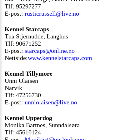
Tlf: 95297277
E-post:
rusticrussell@live.no
Kennel Starcaps
Tua Stjernudde, Langhus
Tlf: 90671252
E-post:
starcaps@online.no
Nettside:
www.kennelstarcaps.com
Kennel Tillymore
Unni Olaisen
Narvik
Tlf: 47256730
E-post:
unniolaisen@live.no
Kennel Upperdog
Monika Bartnes, Sunndalsøra
Tlf: 45610124
E-post:
Monibart@outlook.com