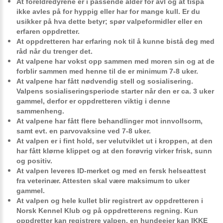
At foreldredyrene er i
passende alder for avl
og at tispa
ikke avles på for hyppig eller har for mange kull. Er du
usikker på hva dette betyr; spør valpeformidler eller en
erfaren oppdretter.
At oppdretteren har erfaring nok til å kunne bistå deg med
råd når du trenger det.
At valpene har vokst opp sammen med moren sin og at de
forblir sammen med henne til de er
minimum 7-8 uker.
At valpene har fått
nødvendig stell og sosialisering.
Valpens sosialiseringsperiode starter når den er ca. 3 uker
gammel, derfor er oppdretteren viktig i denne
sammenheng.
At valpene har fått flere
behandlinger mot innvollsorm
,
samt evt. en parvovaksine ved 7-8 uker.
At valpen er i fint hold, ser velutviklet ut i kroppen, at den
har fått klørne klippet og at den forøvrig virker frisk, sunn
og positiv.
At valpen leveres
ID-merket
og med en
fersk helseattest
fra veterinær. Attesten skal være maksimum to uker
gammel.
At valpen og
hele kullet blir registrert av oppdretteren
i
Norsk Kennel Klub og på oppdretterens regning. Kun
oppdretter kan registrere valpen, en hundeeier kan IKKE