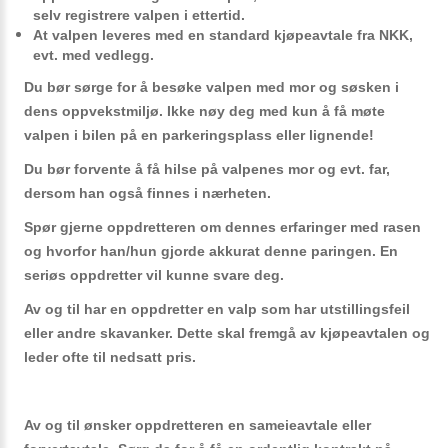
selv registrere valpen i ettertid.
At valpen leveres med en
standard kjøpeavtale
fra NKK,
evt. med vedlegg.
Du bør sørge for å besøke valpen med mor og søsken i
dens
oppvekstmiljø.
Ikke nøy deg med kun å få møte
valpen i bilen på en parkeringsplass eller lignende!
Du bør forvente å få
hilse på valpenes mor
og evt. far,
dersom han også finnes i nærheten.
Spør gjerne oppdretteren om dennes erfaringer med rasen
og hvorfor han/hun gjorde akkurat denne paringen. En
seriøs oppdretter vil kunne svare deg.
Av og til har en oppdretter en valp som har
utstillingsfeil
eller andre skavanker. Dette skal
fremgå av kjøpeavtalen
og
leder ofte til
nedsatt pris.
Av og til ønsker oppdretteren en sameieavtale eller