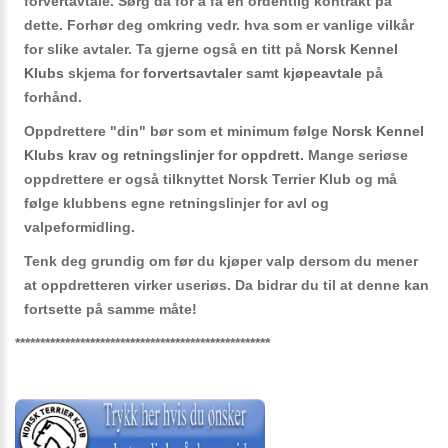
forvertavtale. Sørg da for å få en ordentlig kontrakt på
dette. Forhør deg omkring vedr. hva som er vanlige vilkår
for slike avtaler. Ta gjerne også en titt på
Norsk Kennel
Klubs
skjema for
forvertsavtaler
samt
kjøpeavtale
på
forhånd.
Oppdrettere "din" bør som et minimum følge
Norsk Kennel
Klubs krav og retningslinjer for oppdrett.
Mange seriøse
oppdrettere er også tilknyttet Norsk Terrier Klub og må
følge klubbens egne retningslinjer for avl og
valpeformidling.
Tenk deg grundig om før du kjøper valp dersom du mener
at oppdretteren virker useriøs. Da bidrar du til at denne kan
fortsette på samme måte!
***************************************************