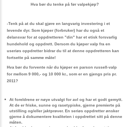
Hva bør du tenke på før valpekjøp?
-Tenk på at du skal gjøre en langvarig investering i et
levende dyr. Som kjøper (forbruker) har
du
også et
delansvar for at oppdretteren "din" har et etisk forsvarlig
hundehold og oppdrett. Dersom du kjøper valp fra en
useriøs oppdretter bidrar du til at denne oppdretteren kan
fortsette på samme måte!
Hva bør du forvente når du kjøper en parson russell-valp
for mellom 9 000,- og 10 000 kr., som er en gjengs pris pr.
2011?
At foreldrene er
nøye utvalgt
for avl og har et godt gemytt.
At de er
friske, sunne og rasetypiske
, gjerne
premierte
på
utstilling og/eller jaktprøver. En seriøs oppdretter ønsker
gjerne å dokumentere kvaliteten i oppdrettet sitt på denne
måten.