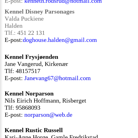
E-post:
kenneth.rodsrud@hotmail.co
m
Kennel Disney Parsonages
Valda Puckiene
Halden
Tlf.:
451 22 131
E-post:
doghouse.halden@gmail.com
Kennel Frysjøenden
Jane Vangerud, Kirkenær
Tlf: 48157517
E-post:
Janevang67@hotmail.com
Kennel Norparson
Nils Eirich Hoffmann, Risberget
Tlf: 95868093
E-post:
norparson@web.de
Kennel Rustic Russell
Kari-Anne Horge, Gamle Fredrikstad