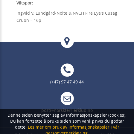
Viltspor:
Ingvild V. Lundgård-Nolte & NVCH Fire Eye's Cusag
Crubh = 16p
(+47) 97 47 49 44
post@norskterrierklub.no
Denne siden benytter seg av informasjonskapsler (cookies).
Du kan fortsette å bruke siden som vanlig hvis du godtar
dette.
Les mer om bruk av informasjonskapsler i vår
personvernerklæring.