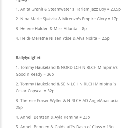
1. Anita Grønli & Steamwater's Harlem Jazz Boy = 23,5p
2. Nina Marie Sjøkvist & Mirenzo's Empire Glory = 17p
3. Helene Holden & Miss Atlanta = 8p
4. Heidi-Merethe Nilsen Ydse & Alva Nolita = 2,5p
Rallylydighet:
1. Tommy Haukeland & NORD LCH N RLCH Minipina's
Good n Ready = 36p
2. Tommy Haukeland & SE N LCH N RLCH Minipina´s
Cesar Copycat = 32p
3. Therese Fraser Wyller & N RLCH AD AngelAnastacia =
25p
4. Anneli Bentsen & Ayla Kemina = 23p
5. Anneli Bentsen & Goldstaff's Dash of Class = 19p