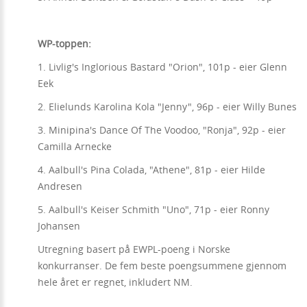
WP-toppen:
1. Livlig's Inglorious Bastard "Orion", 101p - eier Glenn
Eek
2. Elielunds Karolina Kola "Jenny", 96p - eier Willy Bunes
3. Minipina's Dance Of The Voodoo, "Ronja", 92p - eier
Camilla Arnecke
4. Aalbull's Pina Colada, "Athene", 81p - eier Hilde
Andresen
5. Aalbull's Keiser Schmith "Uno", 71p - eier Ronny
Johansen
Utregning basert på EWPL-poeng i Norske
konkurranser. De fem beste poengsummene gjennom
hele året er regnet, inkludert NM.