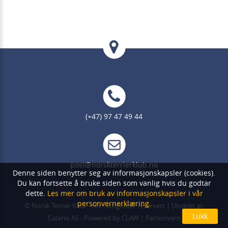
(+47) 97 47 49 44
post@norskterrierklub.no
Denne siden benytter seg av informasjonskapsler (cookies).
Du kan fortsette å bruke siden som vanlig hvis du godtar
dette.
Les mer om bruk av informasjonskapsler i vår
personvernerklæring.
©
Norsk Terrier Klub
- Alle rettigheter reservert | Utviklet av
Cateno AS
- Powered by
CLAW
|
Personvern