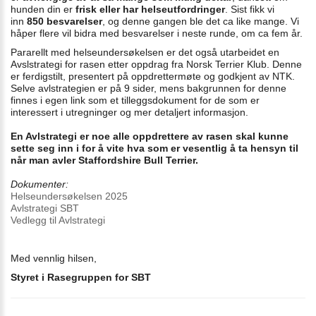
hunden din er
frisk eller har helseutfordringer
. Sist fikk vi
inn
850 besvarelser
, og denne gangen ble det ca like mange. Vi
håper flere vil bidra med besvarelser i neste runde, om ca fem år.
Pararellt med helseundersøkelsen er det også utarbeidet en
Avslstrategi for rasen etter oppdrag fra Norsk Terrier Klub. Denne
er ferdigstilt, presentert på oppdrettermøte og godkjent av NTK.
Selve avlstrategien er på 9 sider, mens bakgrunnen for denne
finnes i egen link som et tilleggsdokument for de som er
interessert i utregninger og mer detaljert informasjon.
En Avlstrategi er noe alle oppdrettere av rasen skal kunne
sette seg inn i for å vite hva som er vesentlig å ta hensyn til
når man avler Staffordshire Bull Terrier.
Dokumenter:
Helseundersøkelsen
2025
Avlstrategi SBT
Vedlegg til Avlstrategi
Med vennlig hilsen,
Styret i Rasegruppen for SBT