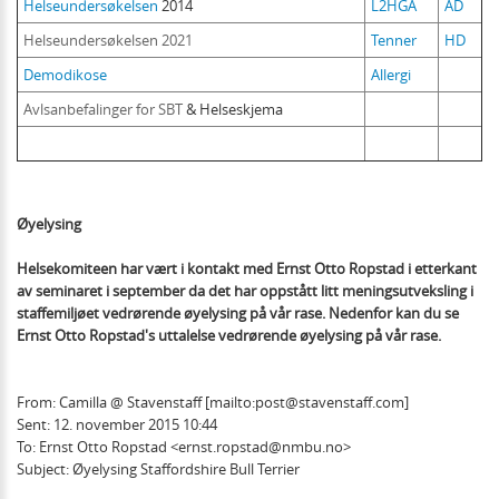
Helseundersøkelsen
2014
L2HGA
AD
Helseundersøkelsen 2021
Tenner
HD
Demodikose
Allergi
Avlsanbefalinger for SBT
& Helseskjema
Øyelysing
Helsekomiteen har vært i kontakt med Ernst Otto Ropstad i etterkant
av seminaret i september da det har oppstått litt meningsutveksling i
staffemiljøet vedrørende øyelysing på vår rase. Nedenfor kan du se
Ernst Otto Ropstad's uttalelse vedrørende øyelysing på vår rase.
From: Camilla @ Stavenstaff [mailto:post@stavenstaff.com]
Sent: 12. november 2015 10:44
To: Ernst Otto Ropstad <ernst.ropstad@nmbu.no>
Subject: Øyelysing Staffordshire Bull Terrier