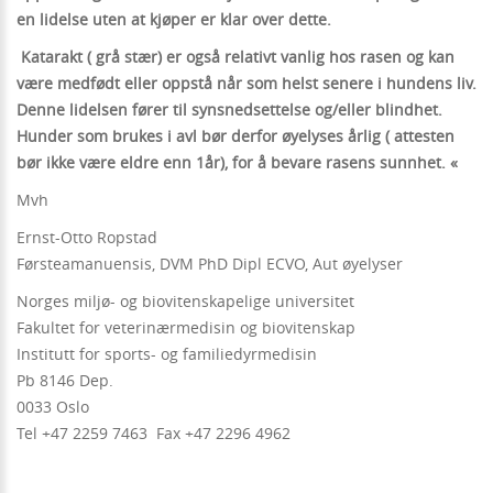
en lidelse uten at kjøper er klar over dette.
Katarakt ( grå stær) er også relativt vanlig hos rasen og kan
være medfødt eller oppstå når som helst senere i hundens liv.
Denne lidelsen fører til synsnedsettelse og/eller blindhet.
Hunder som brukes i avl bør derfor øyelyses årlig ( attesten
bør ikke være eldre enn 1år), for å bevare rasens sunnhet. «
Mvh
Ernst-Otto Ropstad
Førsteamanuensis, DVM PhD Dipl ECVO, Aut øyelyser
Norges miljø- og biovitenskapelige universitet
Fakultet for veterinærmedisin og biovitenskap
Institutt for sports- og familiedyrmedisin
Pb 8146 Dep.
0033 Oslo
Tel +47 2259 7463 Fax +47 2296 4962