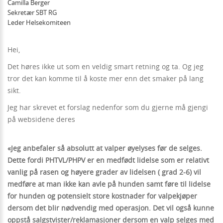
Camilla Berger
Sekretær SBT RG
Leder Helsekomiteen
Hei,
Det høres ikke ut som en veldig smart retning og ta. Og jeg
tror det kan komme til å koste mer enn det smaker på lang
sikt.
Jeg har skrevet et forslag nedenfor som du gjerne må gjengi
på websidene deres
«Jeg anbefaler så absolutt at valper øyelyses før de selges.
Dette fordi PHTVL/PHPV er en medfødt lidelse som er relativt
vanlig på rasen og høyere grader av lidelsen ( grad 2-6) vil
medføre at man ikke kan avle på hunden samt føre til lidelse
for hunden og potensielt store kostnader for valpekjøper
dersom det blir nødvendig med operasjon. Det vil også kunne
oppstå salgstvister/reklamasjoner dersom en valp selges med