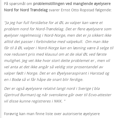
På spørsmål om
problemstillingen ved manglende øyelysere
Nord for Nord Trøndelag
svarer Ernst Otto Ropstad følgende:
"Ja jeg har full forståelse for at ØL av valper kan være et
problem nord for Nord-Trøndelag. Det er flere øyelysere som
øyelyser regelmessig i Nord-Norge, men det er jo sikkert ikke
alltid det passer i forbindelse med valpekull. Om man ikke
får til å ØL valper i Nord-Norge kan en løsning være å selge til
noe redusert pris med klausul om at de skal ØL ved første
mulighet. Jeg vet ikke hvor stort dette problemet er , men vil
vel anta at det ikke angår så veldig stor prosentandel av
valper født i Norge. Det er en Øyelyseraspirant i Harstad og
en i Bodø så vi får håpe de snart blir ferdige.
Der er også øyelysere relativt langt nord i Sverige ( bla
Gjertrud Burman) og når svenskene går over til Ecvo-attester
vil disse kunne registreres i NKK. "
Forøvrig kan man finne liste over autoriserte øyelysere