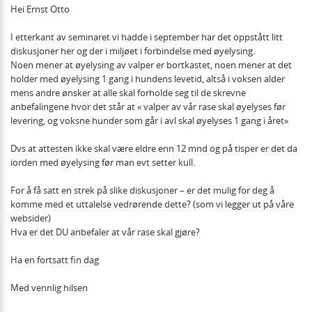
Hei Ernst Otto
I etterkant av seminaret vi hadde i september har det oppstått litt
diskusjoner her og der i miljøet i forbindelse med øyelysing.
Noen mener at øyelysing av valper er bortkastet, noen mener at det
holder med øyelysing 1 gang i hundens levetid, altså i voksen alder
mens andre ønsker at alle skal forholde seg til de skrevne
anbefalingene hvor det står at « valper av vår rase skal øyelyses før
levering, og voksne hunder som går i avl skal øyelyses 1 gang i året»
Dvs at attesten ikke skal være eldre enn 12 mnd og på tisper er det da
iorden med øyelysing før man evt setter kull.
For å få satt en strek på slike diskusjoner – er det mulig for deg å
komme med et uttalelse vedrørende dette? (som vi legger ut på våre
websider)
Hva er det DU anbefaler at vår rase skal gjøre?
Ha en fortsatt fin dag
Med vennlig hilsen