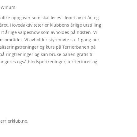
e Winum.
like oppgaver som skal løses i løpet av et år, og
 året. Hovedaktiviteter er klubbens årlige utstilling
årt årlige valpeshow som avholdes på høsten. Vi
imsområdet. Vi avholder styremøte ca. 1 gang per
aliseringstreninger og kurs på Terrierbanen på
å ringtreninger og kan bruke banen gratis til
angeres også blodsportreninger, terrierturer og
errierklub.no
.