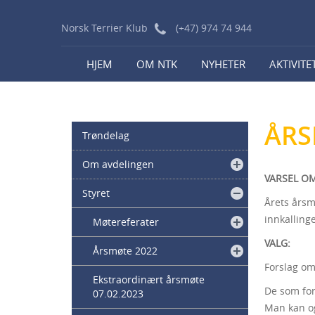
Norsk Terrier Klub
(+47) 974 74 944
HJEM
OM NTK
NYHETER
AKTIVITE
ÅRS
Trøndelag
Om avdelingen
VARSEL OM
Styret
Årets årsm
innkalling
Møtereferater
VALG:
Årsmøte 2022
Forslag om
Ekstraordinært årsmøte
De som for
07.02.2023
Man kan og