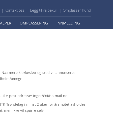
| Kontakt oss
| Legg til valpekull
| Omplasser hund
VALPER
OMPLASSERING
INNMELDING
 Nærmere klokkeslett og sted vil annonseres i
ondheim/omegn.
 til e-post-adresse:
inger89@hotmail.no
K Trøndelag i minst 2 uker før årsmøtet avholdes.
, men ikke vil spørre selv.