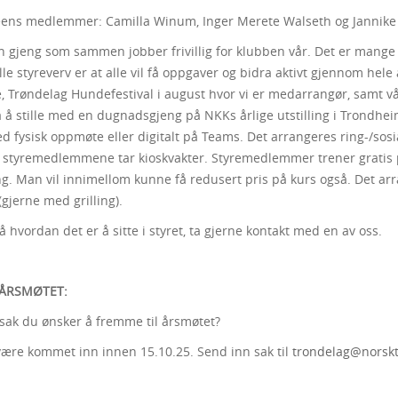
éens medlemmer: Camilla Winum, Inger Merete Walseth og Jannik
en gjeng som sammen jobber frivillig for klubben vår. Det er mange u
alle styreverv er at alle vil få oppgaver og bidra aktivt gjennom hele
re, Trøndelag Hundefestival i august hvor vi er medarrangør, samt v
å å stille med en dugnadsgjeng på NKKs årlige utstilling i Trondhe
 fysisk oppmøte eller digitalt på Teams. Det arrangeres ring-/sosi
 styremedlemmene tar kioskvakter. Styremedlemmer trener gratis p
g. Man vil innimellom kunne få redusert pris på kurs også. Det arr
gjerne med grilling).
 hvordan det er å sitte i styret, ta gjerne kontakt med en av oss.
 ÅRSMØTET:
sak du ønsker å fremme til årsmøtet?
ære kommet inn innen 15.10.25. Send inn sak til
trondelag@norskt