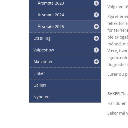
Årsmøte 2023
Valgkomit
Årsmøte 2024
Styret er 
felles for 
Årsmøte 2025
for terrie
pleier ogs
Utstilling
måned, med
Valpeshow
Være, hvor
egentrenin
Aktiviteter
dugnader (
Linker
Lurer du på
Galleri
SAKER TIL
Nyheter
Har du en 
Saker må v