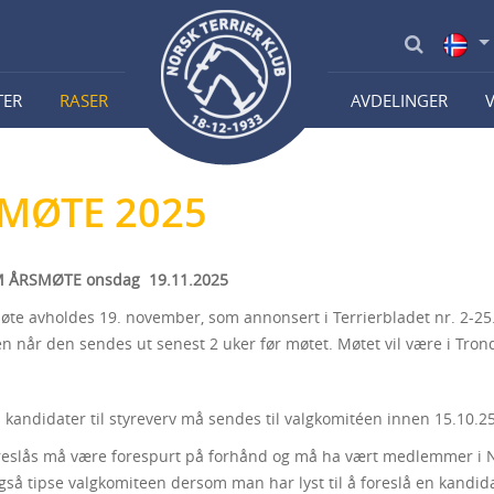
TER
RASER
AVDELINGER
MØTE 2025
 ÅRSMØTE onsdag 19.11.2025
øte avholdes 19. november, som annonsert i Terrierbladet nr. 2-25.
en når den sendes ut senest 2 uker før møtet. Møtet vil være i Tr
 kandidater til styreverv må sendes til valgkomitéen innen 15.10.25
eslås må være forespurt på forhånd og må ha vært medlemmer i NT
så tipse valgkomiteen dersom man har lyst til å foreslå en kandidat