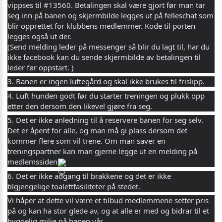
vippses til #13560. Betalingen skal være gjort før man tar
seg inn på banen og skjermbilde legges ut på felleschat som
blir opprettet for klubbens medlemmer. Kode til porten
legges også ut der.
(Send melding leder på messenger så blir du lagt til, har du
ikke facebook kan du sende skjermbilde av betalingen til
leder før oppstart. )
3. Banen er ingen luftegård og skal ikke brukes til frislipp.
4. Luft hunden godt før du starter treningen og plukk opp
etter den dersom den likevel gjøre fra seg.
5. Det er ikke anledning til å reservere banen for seg selv.
Det er åpent for alle, og man må gi plass dersom det
kommer flere som vil trene. Om man saver en
treningspartner kan man gjerne legge ut en melding på
medlemssiden
6. Det er ikke adgang til brakkene og det er ikke
tilgjengelige toalettfasiliteter på stedet.
Vi håper at dette vil være et tilbud medlemmene setter pris
på og kan ha stor glede av, og at alle er med og bidrar til et
hyggelig miljø på banen vår.