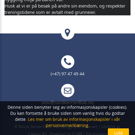
Husk at vi er på besøk på andre sin eiendom, og respekter
treningstidene som er avtalt med grunneier.
(+47) 97 47 49 44
post@norskterrierklub.no
Denne siden benytter seg av informasjonskapsler (cookies).
Du kan fortsette å bruke siden som vanlig hvis du godtar
dette.
Les mer om bruk av informasjonskapsler i vår
personvernerklæring.
©
Norsk Terrier Klub
- Alle rettigheter reservert | Utviklet av
Cateno AS
- Powered by
CLAW
|
Personvern