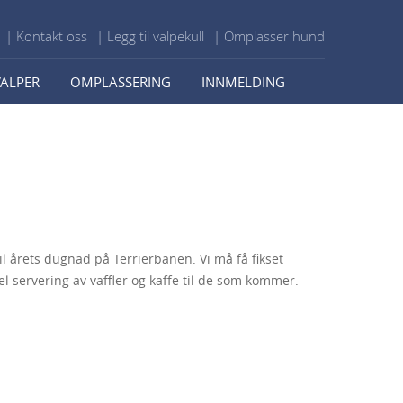
| Kontakt oss
| Legg til valpekull
| Omplasser hund
VALPER
OMPLASSERING
INNMELDING
il årets dugnad på Terrierbanen. Vi må få fikset
el servering av vaffler og kaffe til de som kommer.