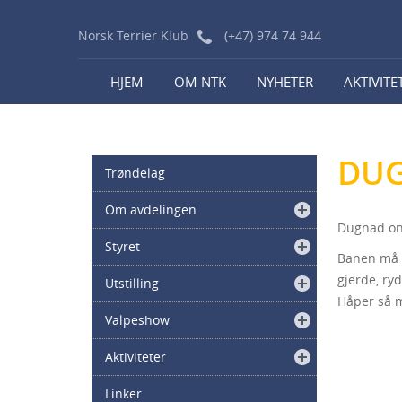
Norsk Terrier Klub
(+47) 974 74 944
HJEM
OM NTK
NYHETER
AKTIVITE
DUG
Trøndelag
Om avdelingen
Dugnad ons
Styret
Banen må g
gjerde, ry
Utstilling
Håper så 
Valpeshow
Aktiviteter
Linker