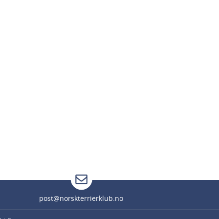
post@norskterrierklub.no