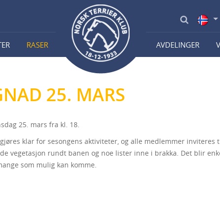
TER
RASER
AVDELINGER
NAD 25. MARS
dag 25. mars fra kl. 18.
jøres klar for sesongens aktiviteter, og alle medlemmer inviteres t
dde vegetasjon rundt banen og noe lister inne i brakka. Det blir enk
mange som mulig kan komme.