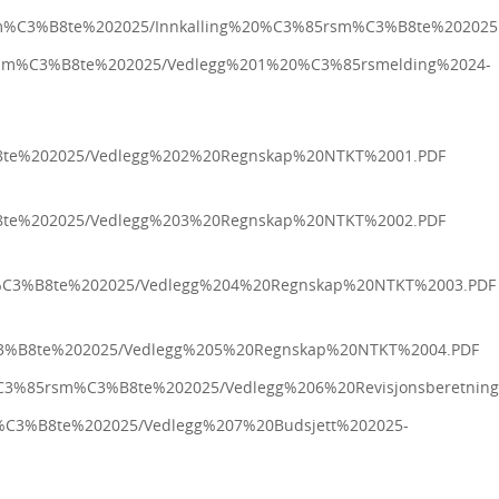
5rsm%C3%B8te%202025/Innkalling%20%C3%85rsm%C3%B8te%202025
%85rsm%C3%B8te%202025/Vedlegg%201%20%C3%85rsmelding%2024-
%B8te%202025/Vedlegg%202%20Regnskap%20NTKT%2001.PDF
%B8te%202025/Vedlegg%203%20Regnskap%20NTKT%2002.PDF
rsm%C3%B8te%202025/Vedlegg%204%20Regnskap%20NTKT%2003.PDF
m%C3%B8te%202025/Vedlegg%205%20Regnskap%20NTKT%2004.PDF
25/%C3%85rsm%C3%B8te%202025/Vedlegg%206%20Revisjonsberetni
sm%C3%B8te%202025/Vedlegg%207%20Budsjett%202025-