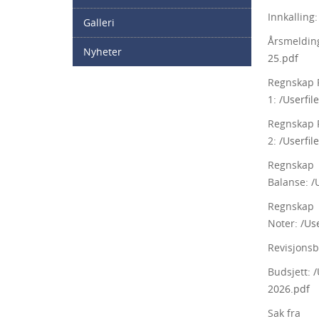
Innkalling
Galleri
Årsmeldin
Nyheter
25.pdf
Regnskap R
1:
/Userfi
Regnskap R
2:
/Userfi
Regnskap
Balanse:
/
Regnskap
Noter:
/Us
Revisjonsb
Budsjett:
/
2026.pdf
Sak fra