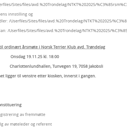
erfiles/Sites/files/avd.%20Trondelag/NTKT%202025/%C3%85rs
ens innstilling og
ler:
/Userfiles/Sites/files/avd.%20Trondelag/NTKT%202025/
plan:
/Userfiles/Sites/files/avd.%20Trondelag/NTKT%202025/%C3
 til ordinært årsmøte i Norsk Terrier Klub avd. Trøndelag
sdag 19.11.25 kl. 18:00
arlottenlundhallen, Tunvegen 19, 7058 Jakobsli
 ligger til venstre etter kiosken, innerst i gangen.
tituering
ering av fremmøtte
møteleder og referent