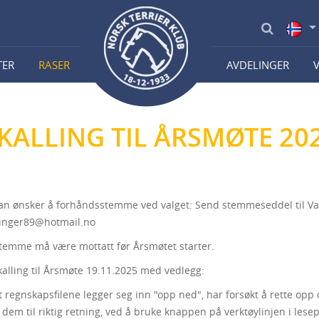
TER
RASER
AVDELINGER
KALLING TIL ÅRSMØTE 20
n ønsker å forhåndsstemme ved valget: Send stemmeseddel til Va
 inger89@hotmail.no
emme må være mottatt før Årsmøtet starter.
kalling til Årsmøte 19.11.2025 med vedlegg:
t regnskapsfilene legger seg inn "opp ned", har forsøkt å rette opp 
e dem til riktig retning, ved å bruke knappen på verktøylinjen i les