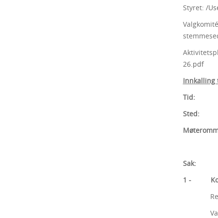
Styret:
/Us
Valgkomité
stemmesed
Aktivitets
26.pdf
Innkalling
Tid: On
Sted: Ch
Møterommet
Sak:
1 - Kons
Registr
Valg av 