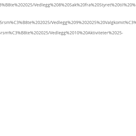
m%C3%B8te%202025/Vedlegg%208%20Sak%20fra%20Styret%20til%2
%C3%85rsm%C3%B8te%202025/Vedlegg%209%202025%20Valgkomit%C
%85rsm%C3%B8te%202025/Vedlegg%2010%20Aktiviteter%2025-