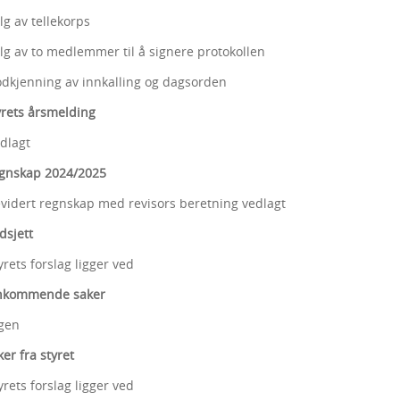
 tellekorps
o medlemmer til å signere protokollen
ing av innkalling og dagsorden
ts årsmelding
agt
skap 2024/2025
 regnskap med revisors beretning vedlagt
jett
forslag ligger ved
ommende saker
en
 fra styret
forslag ligger ved