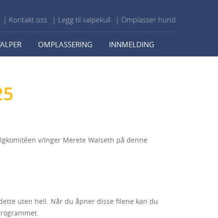
| Kontakt oss
| Legg til valpekull
| Omplasser hund
VALPER
OMPLASSERING
INNMELDING
25
lgkomitéen v/Inger Merete Walseth på denne
dette uten hell. Når du åpner disse filene kan du
eprogrammet.