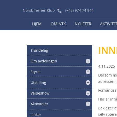
Norsk Terrier Klub
(+47) 974 74 944
HJEM
OM NTK
NYHETER
AKTIVITE
INN
Trøndelag
Om avdelingen
4.11.2025
Styret
Dersom ma
adressen:
Utstilling
Forhåndsst
Valpeshow
Her er inn
Aktiviteter
Beklager a
selv roter
Linker