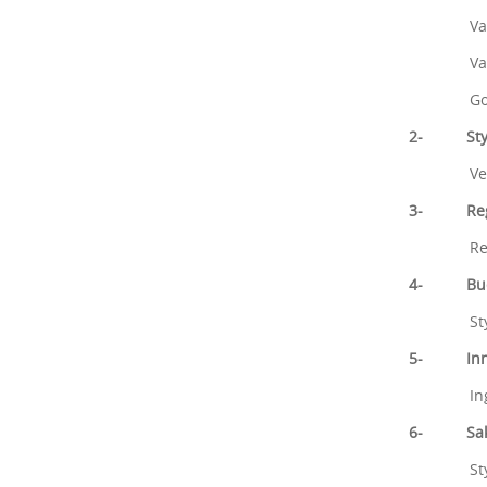
Valg av
Valg av t
Godkjenn
2- Styre
Vedl
3- Regn
Revidert
4- Buds
Styrets 
5- Innk
Ing
6- Saker
Styrets 