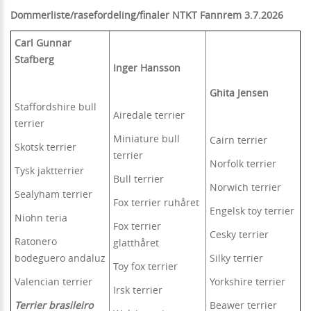
Dommerliste/rasefordeling/finaler NTKT Fannrem 3.7.2026
Carl Gunnar
Stafberg
Inger Hansson
Ghita Jensen
Staffordshire bull
Airedale terrier
terrier
Miniature bull
Cairn terrier
Skotsk terrier
terrier
Norfolk terrier
Tysk jaktterrier
Bull terrier
Norwich terrier
Sealyham terrier
Fox terrier ruhåret
Engelsk toy terrier
Niohn teria
Fox terrier
Cesky terrier
Ratonero
glatthåret
bodeguero andaluz
Silky terrier
Toy fox terrier
Valencian terrier
Yorkshire terrier
Irsk terrier
Terrier brasileiro
Beawer terrier