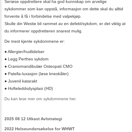
Seriøse oppdrettere skal ha god kunnskap om arvelige
sykdommer som kan oppstå, informasjon om dette skal du alltid
forvente å få i forbindelse med valpekjøp.
Skulle din Westie bli rammet av en defekt/sykdom, er det viktig at
du informerer oppdretteren snarest mulig.
De mest kjente sykdommene er:
● Allergier/hudlidelser
● Legg Perthes sykdom
● Craniomandibulær Osteopati CMO
● Patella-luxasjon (løse kneskåler)
● Juvenil katarakt
● Hofteleddsdysplasi (HD)
Du kan lese mer om sykdommene her.
2025 08 12 Utkast Avlstrategi
2022 Helseundersøkelse for WHWT