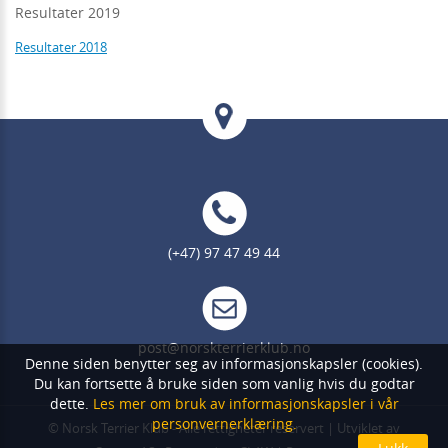
Resultater 2019
Resultater 2018
(+47) 97 47 49 44
post@norskterrierklub.no
Denne siden benytter seg av informasjonskapsler (cookies).
Du kan fortsette å bruke siden som vanlig hvis du godtar
dette.
Les mer om bruk av informasjonskapsler i vår
personvernerklæring.
©
Norsk Terrier Klub
- Alle rettigheter reservert | Utviklet av