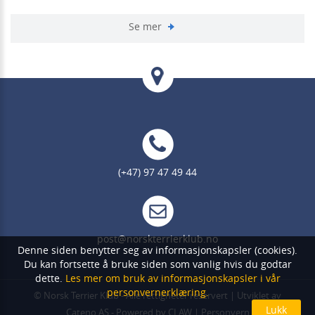
Se mer
(+47) 97 47 49 44
post@norskterrierklub.no
Denne siden benytter seg av informasjonskapsler (cookies).
Du kan fortsette å bruke siden som vanlig hvis du godtar
dette.
Les mer om bruk av informasjonskapsler i vår
personvernerklæring.
©
Norsk Terrier Klub
- Alle rettigheter reservert | Utviklet av
Cateno AS
- Powered by
CLAW
|
Personvern