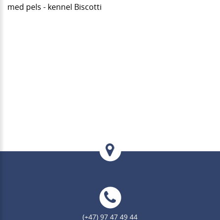
med pels - kennel Biscotti
(+47) 97 47 49 44